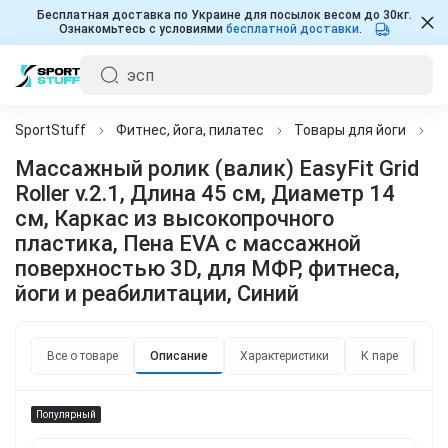
Бесплатная доставка по Украине для посылок весом до 30кг.
Ознакомьтесь с условиями
бесплатной доставки
.
SportStuff
Фитнес, йога, пилатес
Товары для йоги
М
Массажный ролик (валик) EasyFit Grid
Roller v.2.1, Длина 45 см, Диаметр 14
см, Каркас из высокопрочного
пластика, Пена EVA с массажной
поверхностью 3D, для МФР, фитнеса,
йоги и реабилитации, Синий
Все о товаре
Описание
Характеристики
К паре
От
Популярный