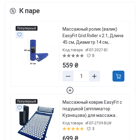
К паре
Популярный
Массажный ролик (валик)
EasyFit Grid Roller v.2.1, Длина
45 см, Диаметр 14 см,
Каркас из высокопрочного
Код товара:
ef-EF-2027-Bl
пластика, Пена EVA с
0
массажной поверхностью
559 ₴
3D, для МФР, фитнеса, йоги и
реабилитации, Синий
Популярный
Массажный коврик EasyFit с
подушкой (аппликатор
Кузнецова) для массажа
спины и шеи с чехлом, синий
Код товара:
ef-EF-2709-BLW
3
699 ₴