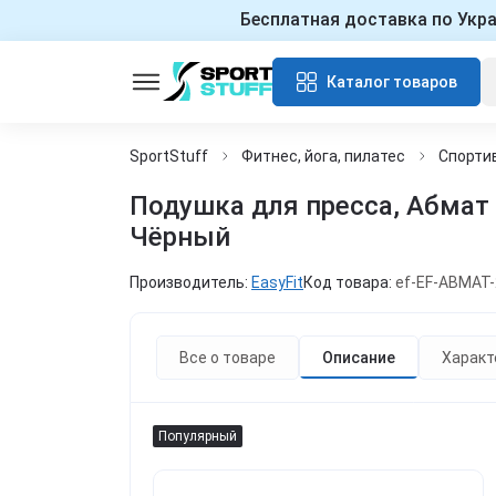
Бесплатная доставка по Укр
Каталог товаров
SportStuff
Фитнес, йога, пилатес
Спорти
Подушка для пресса, Абмат 
Чёрный
Производитель:
EasyFit
Код товара:
ef-EF-ABMAT-
Все о товаре
Описание
Характ
Популярный