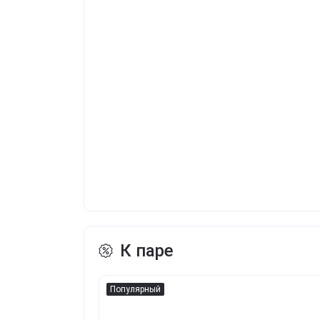
К паре
Популярный