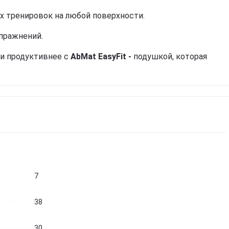
х тренировок на любой поверхности.
упражнений.
 и продуктивнее
с
AbMat EasyFit -
подушкой, которая
7
38
30