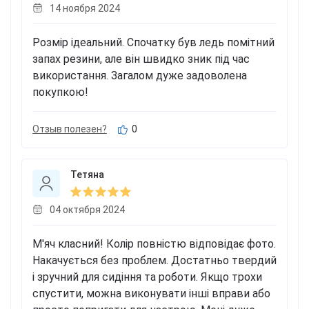
14 ноября 2024
Розмір ідеальний. Спочатку був ледь помітний
запах резини, але він швидко зник під час
використання. Загалом дуже задоволена
покупкою!
Отзыв полезен?
0
Тетяна
04 октября 2024
М'яч класний! Колір повністю відповідає фото.
Накачується без проблем. Достатньо твердий
і зручний для сидіння та роботи. Якщо трохи
спустити, можна виконувати інші вправи або