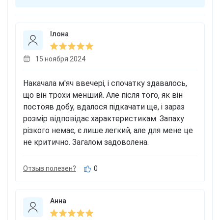
Ілона
15 ноября 2024
Накачала м'яч ввечері, і спочатку здавалось,
що він трохи менший. Але після того, як він
постояв добу, вдалося підкачати ще, і зараз
розмір відповідає характеристикам. Запаху
різкого немає, є лише легкий, але для мене це
не критично. Загалом задоволена.
Отзыв полезен?
0
Анна