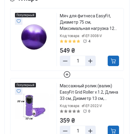
Популярный
Мяч для фитнеса EasyFit,
Диаметр 75 см,
Максимальная нагрузка 120
кг, ПВХ, Фиолетовый
Код товара:
ef-EF-3008-V
4
549 ₴
Популярный
Массажный ролик (валик)
EasyFit Grid Roller v.1.2, Длина
33 см, Диаметр 13 см,
Каркас из высокопрочного
Код товара:
ef-EF-2022-V
пластика, Пена EVA с
0
массажной поверхностью,
359 ₴
для МФР, фитнеса, йоги и
реабилитации, Фиолетовый