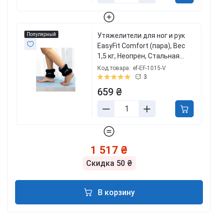
Популярный
Утяжелители для ног и рук
EasyFit Comfort (пара), Вес
1,5 кг, Неопрен, Стальная
гранула, Черно-фиолетовый
Код товара:
ef-EF-1015-V
3
659 ₴
1 517 ₴
Скидка
50 ₴
В корзину