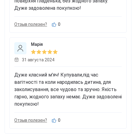
поверхня гладенька, без жодного запаху.
Дуже задоволена покупкою!
Отзыв полезен?
0
Марія
31 августа 2024
Дуже класний м'яч! Купували,під час
вагітності та коли народилась дитина, для
заколисування, все чудово та зручно. Якість
гарно, жодного запаху немає. Дуже задоволені
покупкою!
Отзыв полезен?
0