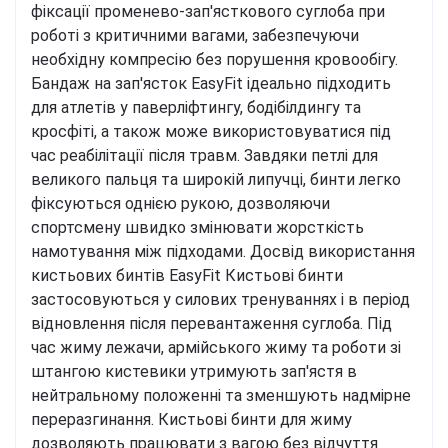
фіксації променево-зап'ясткового суглоба при
роботі з критичними вагами, забезпечуючи
необхідну компресію без порушення кровообігу.
Бандаж на зап'ясток EasyFit ідеально підходить
для атлетів у паверліфтингу, бодібілдингу та
кросфіті, а також може використовуватися під
час реабілітації після травм. Завдяки петлі для
великого пальця та широкій липучці, бинти легко
фіксуються однією рукою, дозволяючи
спортсмену швидко змінювати жорсткість
намотування між підходами.
Досвід використання
кистьових бинтів EasyFit
Кистьові бинти
застосовуються у силових тренуваннях і в період
відновлення після перевантаження суглоба. Під
час жиму лежачи, армійського жиму та роботи зі
штангою кистевики утримують зап'ястя в
нейтральному положенні та зменшують надмірне
переразгинання.
Кистьові бинти для жиму
дозволяють працювати з вагою без відчуття