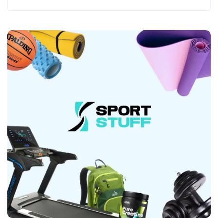
тренування розправляйте бинти та сушіть їх
природним способом.
Довіра користувачів до
кистьових бинтів
Кистьові бинти EasyFit
проходять тестування в умовах регулярних
силових тренувань. Виріб перевіряється на
стабільність фіксації, стійкість до розтягування та
збереження компресії після багаторазового
намотування. Такий підхід дозволяє
використовувати бинти як надійний бандаж на
зап'ястя для спорту під час роботи з великими
вагами та в період відновлення.
Надійність і
властивості кистьових бинтів
Характеристики
Довжина: 50 см
Ширина: 8 см
Вага: 0,2 кг
Габарити
упаковки: 15х10х10 см
Тип фіксації
Застібка-
липучка
Петля для великого пальця
Матеріал
Поліестер + еластан.
Комплектація
2 шт. (пара)
Догляд
Після тренування бинти розправляють і
сушать природним способом. Машинне прання та
сушіння не рекомендуються.
Обирайте