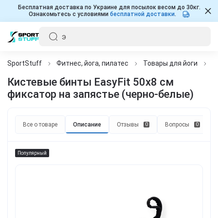
Бесплатная доставка по Украине для посылок весом до 30кг.
Ознакомьтесь с условиями
бесплатной доставки
.
SportStuff
Фитнес, йога, пилатес
Товары для йоги
Р
Кистевые бинты EasyFit 50х8 см
фиксатор на запястье (черно-белые)
Все о товаре
Описание
Отзывы
Вопросы
0
0
Популярный