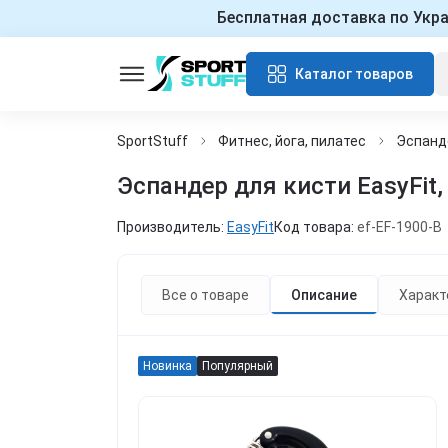
Бесплатная доставка по Укр
Каталог товаров
SportStuff
Фитнес, йога, пилатес
Эспанд
Эспандер для кисти EasyFit,
Производитель:
EasyFit
Код товара:
ef-EF-1900-B
Все о товаре
Описание
Характ
Новинка
Популярный