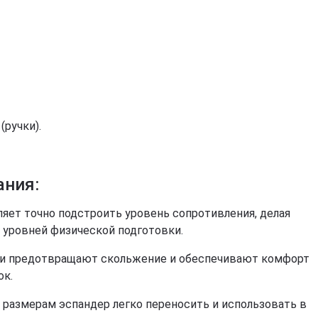
Звичайно
Ні, дякую
(ручки).
ания:
ляет точно подстроить уровень сопротивления, делая
 уровней физической подготовки.
чки предотвращают скольжение и обеспечивают комфорт
ок.
м размерам эспандер легко переносить и использовать в