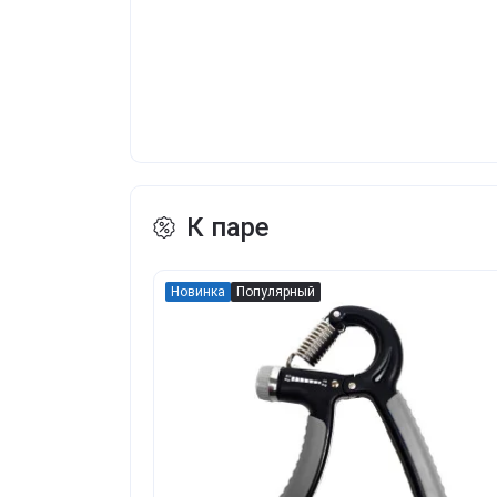
К паре
Новинка
Популярный