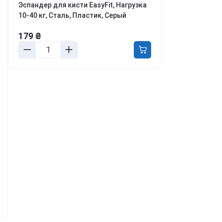
Эспандер для кисти EasyFit, Нагрузка
ля мотивации и энергии
10-40 кг, Сталь, Пластик, Серый
ля обучения и когнитивных
ункций
179 ₴
ля борьбы с
ревожностью, апатией и
епрессией
етокс, перезагрузка тела и
азума
онцентрация и
родуктивность
аланс гормонов и либидо
ля молодости и красоты
урс Активный день
мотреть все