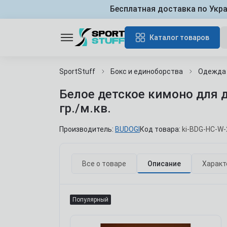
Бесплатная доставка по Укр
Каталог товаров
SportStuff
Бокс и единоборства
Одежда 
Белое детское кимоно для д
гр./м.кв.
Производитель:
BUDOGI
Код товара:
ki-BDG-HC-W-
Все о товаре
Описание
Характ
Популярный