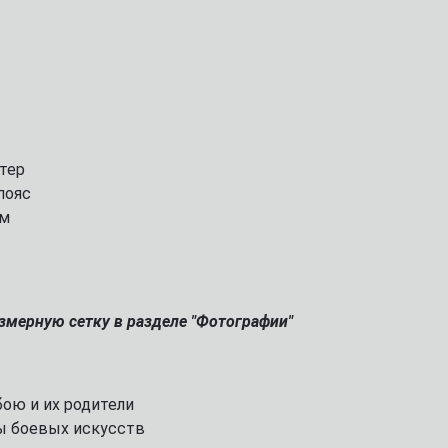
стер
пояс
см
азмерную сетку в разделе "Фотографии"
Спробуємо українською?
ою и их родители
ы боевых искусств