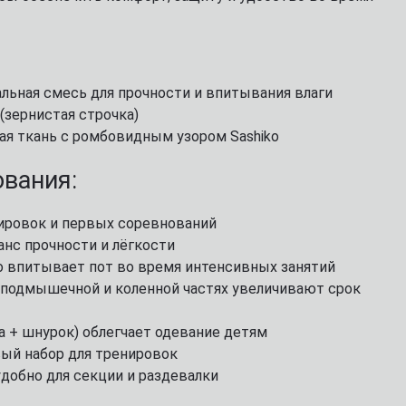
фитнеса, йоги, пилатеса)
Эхинацея
Д
Кордицепс милитарис
Подставки под колено
Артишок
Д
Рейши (Ganoderma lucidum)
ф
Маски для тренировок
Расторопша
Березовая чага
Д
Экстракт граната
Майтаке
т
альная смесь для прочности и впитывания влаги
д
Экстракт виноградных
Шиитаке
 (зернистая строчка)
косточек
Д
Траметес разноцветный
ная ткань с ромбовидным узором Sashiko
р
Экстракт зеленого чая
(Turkey Tail)
К
Экстракт вишни / черешни /
Агарик бразильский
вания:
п
черемухи
Мухомор красный (Amanita
Б
Цветы Арники
muscaria)
нировок и первых соревнований
Д
Смотреть все
Мухомор пантерный
анс прочности и лёгкости
К
Смотреть все
о впитывает пот во время интенсивных занятий
С
, подмышечной и коленной частях увеличивают срок
а + шнурок) облегчает одевание детям
вый набор для тренировок
удобно для секции и раздевалки