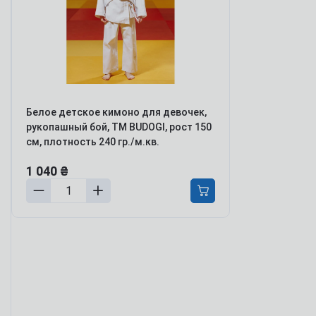
ля мотивации и энергии
ля обучения и когнитивных
ункций
ля борьбы с
ревожностью, апатией и
епрессией
етокс, перезагрузка тела и
азума
Белое детское кимоно для девочек,
онцентрация и
рукопашный бой, TM BUDOGI, рост 150
родуктивность
см, плотность 240 гр./м.кв.
аланс гормонов и либидо
1 040 ₴
ля молодости и красоты
урс Активный день
мотреть все