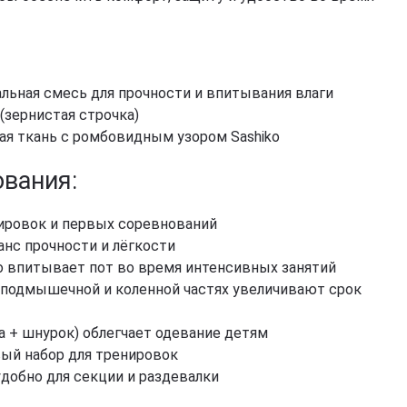
фитнеса, йоги, пилатеса)
Эхинацея
Д
Кордицепс милитарис
Подставки под колено
Артишок
Д
Рейши (Ganoderma lucidum)
ф
Маски для тренировок
Расторопша
Березовая чага
Д
Экстракт граната
Майтаке
т
альная смесь для прочности и впитывания влаги
д
Экстракт виноградных
Шиитаке
 (зернистая строчка)
косточек
Д
Траметес разноцветный
ная ткань с ромбовидным узором Sashiko
р
Экстракт зеленого чая
(Turkey Tail)
К
Экстракт вишни / черешни /
Агарик бразильский
вания:
п
черемухи
Мухомор красный (Amanita
Б
Цветы Арники
muscaria)
нировок и первых соревнований
Д
Смотреть все
Мухомор пантерный
анс прочности и лёгкости
К
Смотреть все
о впитывает пот во время интенсивных занятий
С
, подмышечной и коленной частях увеличивают срок
а + шнурок) облегчает одевание детям
вый набор для тренировок
удобно для секции и раздевалки