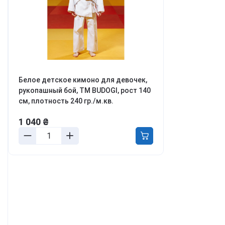
ля мотивации и энергии
ля обучения и когнитивных
ункций
ля борьбы с
ревожностью, апатией и
епрессией
етокс, перезагрузка тела и
азума
Белое детское кимоно для девочек,
онцентрация и
рукопашный бой, TM BUDOGI, рост 140
родуктивность
см, плотность 240 гр./м.кв.
аланс гормонов и либидо
1 040 ₴
ля молодости и красоты
урс Активный день
мотреть все