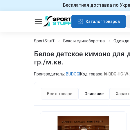
Бесплатная доставка по Укр
Каталог товаров
SportStuff
Бокс и единоборства
Одежда 
Белое детское кимоно для д
гр./м.кв.
Производитель:
BUDOGI
Код товара:
ki-BDG-HC-W-
Все о товаре
Описание
Характ