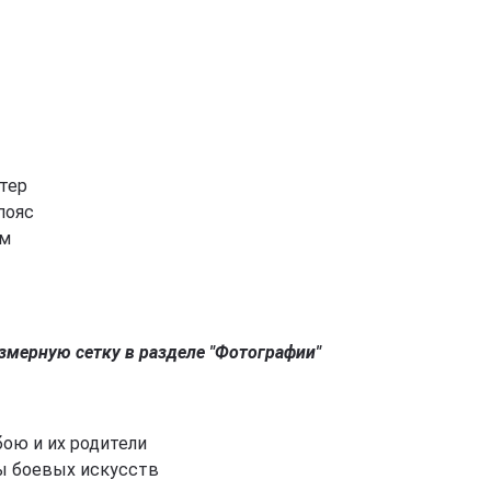
стер
пояс
см
азмерную сетку в разделе "Фотографии"
Спробуємо українською?
ою и их родители
ы боевых искусств