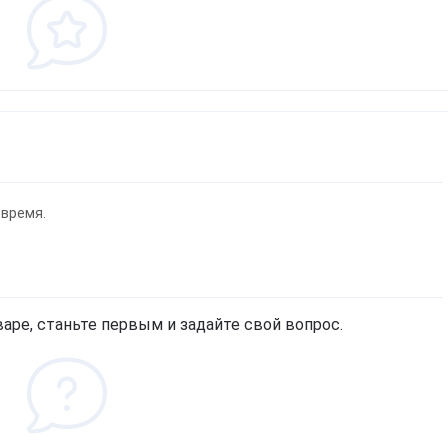
фитнеса, йоги, пилатеса)
Эхинацея
Д
Кордицепс милитарис
Подставки под колено
Артишок
Д
Рейши (Ganoderma lucidum)
ф
Маски для тренировок
Расторопша
Березовая чага
Д
Экстракт граната
Майтаке
т
д
Экстракт виноградных
Шиитаке
косточек
Д
Траметес разноцветный
р
Экстракт зеленого чая
(Turkey Tail)
К
Экстракт вишни / черешни /
Агарик бразильский
Спробуємо українською?
п
черемухи
 время.
Мухомор красный (Amanita
Б
Цветы Арники
muscaria)
Д
Смотреть все
Мухомор пантерный
Звичайно
Ні, дякую
К
Смотреть все
С
аре, станьте первым и задайте свой вопрос.