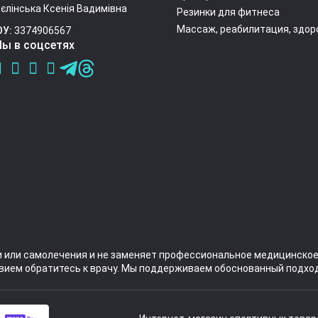
єлінська Ксенія Вадимівна
Резинки для фитнеса
Массаж, реабилитация, здор
ОУ:
3374906567
ы в соцсетях
и или самолечения и не заменяет профессиональное медицинское
вием обратитесь к врачу. Мы поддерживаем обоснованный подход