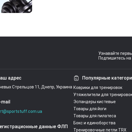
Узнавайте первы
Подпишитесь на 
Условия согл
аш адрес
Популярные категор
ечевых Стрельцов 11, Днепр, Украина
Коврики для тренировок
Утяжелители для тренирово
-mail
Эспандеры кистевые
Товары для йоги
rt@sportstuff.com.ua
Товары для пилатеса
Бокс и единоборства
егистрационные данные ФЛП
Тренировочные петли TRX