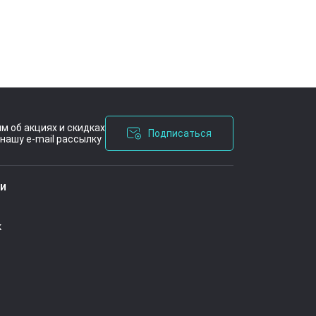
м об акциях и скидках
Подписаться
нашу e-mail рассылку
ашения
ии
к