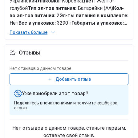
Украинский
Упаковка:
Коробка
Цвет:
Желто-
голубой
Тип эл-тов питания:
Батарейки (АА)
Кол-
во эл-тов питания:
2
Эл-ты питания в комплекте:
Нет
Вес в упаковке:
3290 г
Габариты в упаковке:
34 x 63 x 30 см
Габариты без упаковки:
48 x 65 x
Показать больше
30 см
Cтрана производитель:
Украина
Материал:
Пластик
Комплектация:
Толокар
Отзывы
Нет отзывов о данном товаре.
Добавить отзыв
Уже приобрели этот товар?
Поделитесь впечатлениями и получите кешбэк за
отзыв.
Нет отзывов о данном товаре, станьте первым,
оставьте свой отзыв.