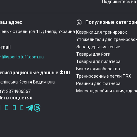
Подпишитесь на 
Условия согл
аш адрес
Популярные категор
ечевых Стрельцов 11, Днепр, Украина
Коврики для тренировок
Утяжелители для тренирово
-mail
Эспандеры кистевые
Товары для йоги
rt@sportstuff.com.ua
Товары для пилатеса
Бокс и единоборства
егистрационные данные ФЛП
Тренировочные петли TRX
єлінська Ксенія Вадимівна
Резинки для фитнеса
Массаж, реабилитация, здор
ОУ:
3374906567
ы в соцсетях