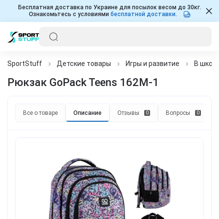
Бесплатная доставка по Украине для посылок весом до 30кг.
Ознакомьтесь с условиями
бесплатной доставки
.
SportStuff
Детские товары
Игры и развитие
В школу
Рюкзак GoPack Teens 162M-1
Все о товаре
Описание
Отзывы
Вопросы
0
0