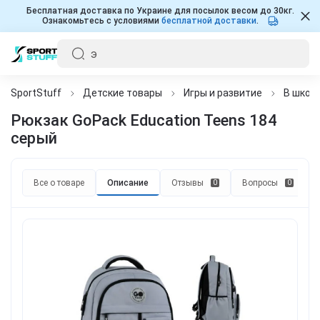
Бесплатная доставка по Украине для посылок весом до 30кг.
Ознакомьтесь с условиями
бесплатной доставки
.
SportStuff
Детские товары
Игры и развитие
В школу
Рюкзак GoPack Education Teens 184
серый
Все о товаре
Описание
Отзывы
Вопросы
0
0