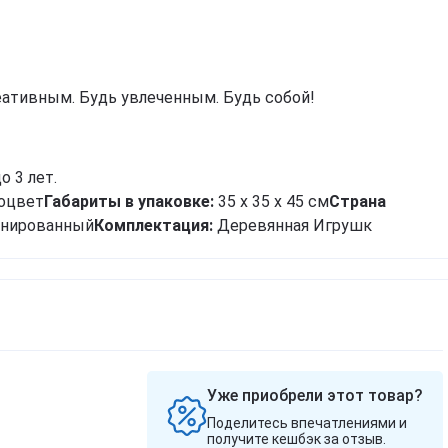
фитнеса, йоги, пилатеса)
Эхинацея
Д
Кордицепс милитарис
Подставки под колено
Артишок
Д
Рейши (Ganoderma lucidum)
ф
Маски для тренировок
Расторопша
Березовая чага
Д
Экстракт граната
еативным. Будь увлеченным. Будь собой!
Майтаке
т
д
Экстракт виноградных
Шиитаке
косточек
Д
Траметес разноцветный
р
Экстракт зеленого чая
(Turkey Tail)
 3 лет.
К
Экстракт вишни / черешни /
Агарик бразильский
п
оцвет
черемухи
Габариты в упаковке:
35 x 35 x 45 см
Cтрана
Мухомор красный (Amanita
Б
нированный
Комплектация:
Деревянная Игрушк
Цветы Арники
muscaria)
Д
Смотреть все
Мухомор пантерный
К
Смотреть все
С
Уже приобрели этот товар?
Поделитесь впечатлениями и
получите кешбэк за отзыв.