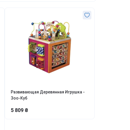
одхваты для штор
оврики для йоги (3-6 мм)
юль
оврики для фитнеса (8-10
торки и занавески (в т.ч.
онтроль сахара
м)
афе-шторы)
ердце и сосуды
оврики для пилатеса и
торы
третчинга (10-20 мм)
уставы и кости
ечень и детокс
ервная система и сон
озг и концентрация
итамины для иммунитета
итамины для пищеварения
обавки для мужской силы
Развивающая Деревянная Игрушка -
Зоо-Куб
5 809 ₴
урс Антистресс
урс Крепкий сон