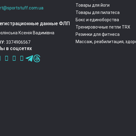
Товары для йоги
rt@sportstuff.com.ua
Товары для пилатеса
Бокс и единоборства
егистрационные данные ФЛП
Тренировочные петли TRX
єлінська Ксенія Вадимівна
Резинки для фитнеса
Массаж, реабилитация, здор
ОУ:
3374906567
ы в соцсетях