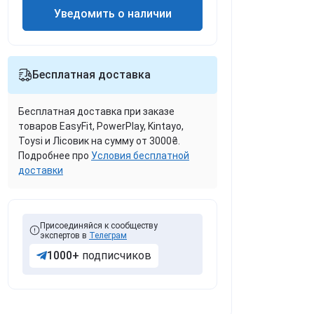
итамины для детей
емни для йоги
Уведомить о наличии
андажи на голеностоп
лавоноиды
личные турники
ама и ребенок
ассажные ролики
имоно
андажи на коленную
мотреть все
доровье детей
ашечку
оврики для йоги
учки (рукоятки) для тяги
ышиванки и этно-текстиль
орма для бокса и
портивные товары
диноборств
инты на колени для
умки для коврика
еревки для тяги (для
овогодний и
ведские стенки
Бесплатная доставка
риседаний
рицепса)
ождественский декор
мега-3
етские горки и качели
рико для борьбы и тяжелой
портивные комплексы и
тлетики
андажи для
анжеты для тяги на ноги
асхальный декор
мега 3-6-9
ксессуары для детских
емпинговые фонари
голки
учезапястного сустава
лощадок
ояса для кимоно
Бесплатная доставка при заказе
ямки для шеи для
мега-7
алобные фонари
итболы (мячи для фитнеса)
портивные
кручивания
товаров EasyFit, PowerPlay, Kintayo,
омпрессионные
ьняное масло
учные фонари
едболы
Toysi и Лісовик на сумму от 3000₴.
етли Береша (для пресса)
алокотники
асло криля
актические фонари
Подробнее про
Условия бесплатной
лемболы
андажи на спину и
оксерские наборы детские
доставки
ир лосося
оясницу
ир из печени трески
мега-3 для детей и
толы для армрестлинга
одростков
Присоединяйся к сообществу
ренажеры для
экспертов в
Телеграм
HA (докозагексаеновая
рмрестлинга
ислота)
1000+
подписчиков
мега-3 для веганов
мотреть все