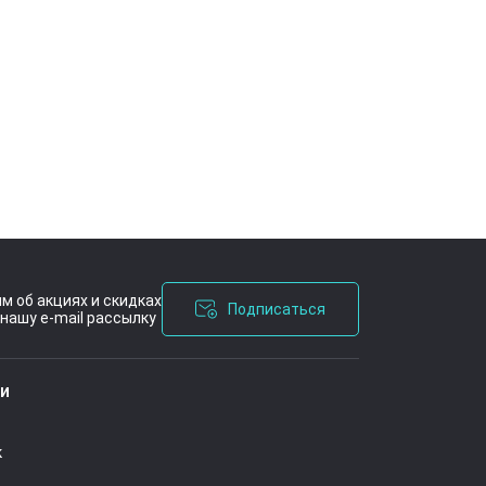
м об акциях и скидках
Подписаться
нашу e-mail рассылку
ашения
ии
к