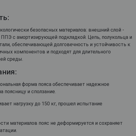
фитнеса, йоги, пилатеса)
Эхинацея
Д
Кордицепс милитарис
Подставки под колено
Артишок
Д
Рейши (Ganoderma lucidum)
ть:
ф
Маски для тренировок
Расторопша
Березовая чага
Д
Экстракт граната
Майтаке
т
кологически безопасных материалов: внешний слой -
д
Экстракт виноградных
н ППЭ с амортизирующей подкладкой. Цепь, полукольца и
Шиитаке
косточек
Д
стали, обеспечивающей долговечность и устойчивость к
Траметес разноцветный
р
Экстракт зеленого чая
(Turkey Tail)
ичных компонентов и подходят для длительного
К
Экстракт вишни / черешни /
Агарик бразильский
ей среды.
п
черемухи
Мухомор красный (Amanita
Б
Цветы Арники
ания:
muscaria)
Д
Смотреть все
Мухомор пантерный
К
иональная форма пояса обеспечивает надежное
Смотреть все
а поясницу и сползание.
С
вает нагрузку до 150 кг, прошел испытание
ости материалов пояс не деформируется и сохраняет
атации.