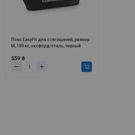
ля мотивации и энергии
ля обучения и когнитивных
ункций
ля борьбы с
ревожностью, апатией и
епрессией
Пояс EasyFit для отягощений, размер
етокс, перезагрузка тела и
M, 150 кг, оксфорд/сталь, черный
азума
онцентрация и
559 ₴
родуктивность
аланс гормонов и либидо
ля молодости и красоты
урс Активный день
мотреть все