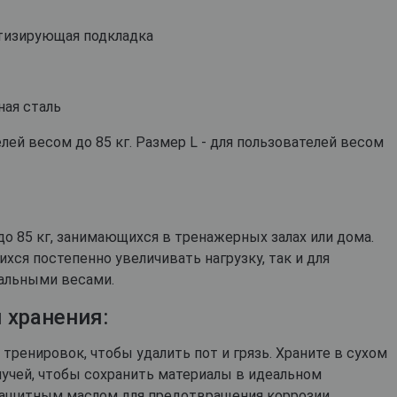
Звичайно
Ні, дякую
ртизирующая подкладка
ная сталь
ей весом до 85 кг. Размер L - для пользователей весом
о 85 кг, занимающихся в тренажерных залах или дома.
хся постепенно увеличивать нагрузку, так и для
альными весами.
 хранения:
тренировок, чтобы удалить пот и грязь. Храните в сухом
лучей, чтобы сохранить материалы в идеальном
защитным маслом для предотвращения коррозии.