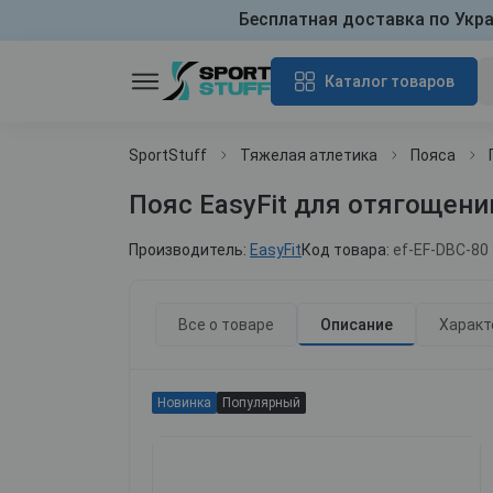
Бесплатная доставка по Укр
Каталог товаров
SportStuff
Тяжелая атлетика
Пояса
Пояс EasyFit для отягощени
Производитель:
EasyFit
Код товара:
ef-EF-DBC-80
Все о товаре
Описание
Характ
Новинка
Популярный