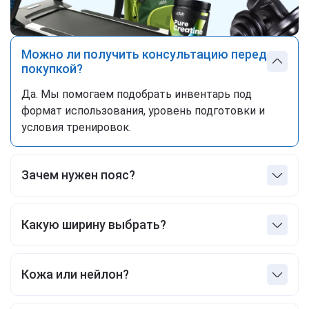
Можно ли получить консультацию перед
покупкой?
Да. Мы помогаем подобрать инвентарь под
формат использования, уровень подготовки и
условия тренировок.
Зачем нужен пояс?
Защита поясницы и повышение результатов при
работе с большими весами.
Какую ширину выбрать?
10 см – подходит для большинства упражнений.
Кожа или нейлон?
Кожа – для пауэрлифтинга, нейлон – для