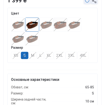
1 399 ₴
Цвет
Размер
XS
S
M
L
XL
2XL
3XL
4XL
Основные характеристики
Обхват, см:
65-85
Размер:
S
Ширина задней части,
10 см
см: