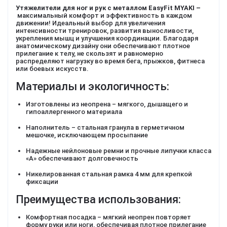
Утяжелители для ног и рук с металлом EasyFit MYAKI –
максимальный комфорт и эффективность в каждом
движении! Идеальный выбор для увеличения
интенсивности тренировок, развития выносливости,
укрепления мышц и улучшения координации. Благодаря
анатомическому дизайну они обеспечивают плотное
прилегание к телу, не скользят и равномерно
распределяют нагрузку во время бега, прыжков, фитнеса
или боевых искусств.
Материалы и экологичность:
Изготовлены из неопрена – мягкого, дышащего и
гипоаллергенного материала
Наполнитель – стальная гранула в герметичном
мешочке, исключающем просыпание
Надежные нейлоновые ремни и прочные липучки класса
«А» обеспечивают долговечность
Никелированная стальная рамка 4 мм для крепкой
фиксации
Преимущества использования:
Комфортная посадка – мягкий неопрен повторяет
форму руки или ноги, обеспечивая плотное прилегание