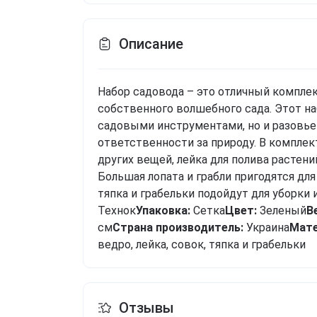
Описание
Набор садовода – это отличный компле
собственного волшебного сада. Этот н
садовыми инструментами, но и разовье
ответственности за природу. В комплект
других вещей, лейка для полива растени
Большая лопата и грабли пригодятся дл
тяпка и грабельки подойдут для уборки 
Технок
Упаковка:
Сетка
Цвет:
Зеленый
В
см
Cтрана производитель:
Украина
Мате
ведро, лейка, совок, тяпка и грабельки
Отзывы