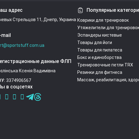
аш адрес
Популярные категор
ечевых Стрельцов 11, Днепр, Украина
Коврики для тренировок
Утяжелители для тренирово
-mail
Эспандеры кистевые
Товары для йоги
rt@sportstuff.com.ua
Товары для пилатеса
Бокс и единоборства
егистрационные данные ФЛП
Тренировочные петли TRX
єлінська Ксенія Вадимівна
Резинки для фитнеса
Массаж, реабилитация, здор
ОУ:
3374906567
ы в соцсетях