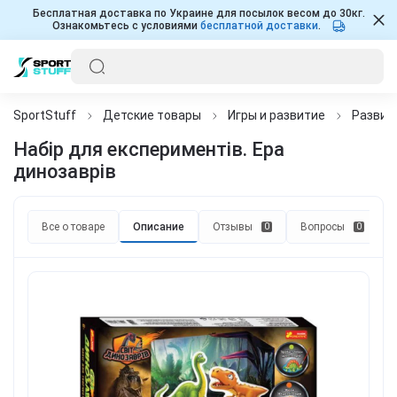
Бесплатная доставка по Украине для посылок весом до 30кг.
Ознакомьтесь с условиями
бесплатной доставки
.
SportStuff
Детские товары
Игры и развитие
Развив
Набір для експериментів. Ера
динозаврів
Все о товаре
Описание
Отзывы
Вопросы
0
0