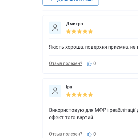
Дмитро
Якість хороша, поверхня приємна, не
Отзыв полезен?
0
Іра
Використовую для МФР і реабілітації 
ефект того вартий.
Отзыв полезен?
0