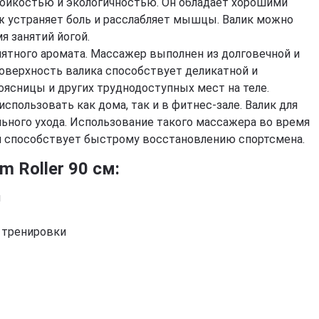
тойкостью и экологичностью. Он обладает хорошими
фитнеса, йоги, пилатеса)
Эхинацея
Д
Кордицепс милитарис
 устраняет боль и расслабляет мышцы. Валик можно
Подставки под колено
Артишок
Д
Рейши (Ganoderma lucidum)
я занятий йогой.
ф
Маски для тренировок
Расторопша
Березовая чага
иятного аромата. Массажер выполнен из долговечной и
Д
Экстракт граната
Майтаке
т
поверхность валика способствует деликатной и
д
Экстракт виноградных
оясницы и других труднодоступных мест на теле.
Шиитаке
косточек
Д
спользовать как дома, так и в фитнес-зале. Валик для
Траметес разноцветный
р
Экстракт зеленого чая
(Turkey Tail)
льного ухода. Использование такого массажера во время
К
Экстракт вишни / черешни /
Агарик бразильский
й способствует быстрому восстановлению спортсмена.
п
черемухи
Мухомор красный (Amanita
Б
Цветы Арники
 Roller 90 см:
muscaria)
Д
Смотреть все
Мухомор пантерный
К
й
Смотреть все
С
 тренировки