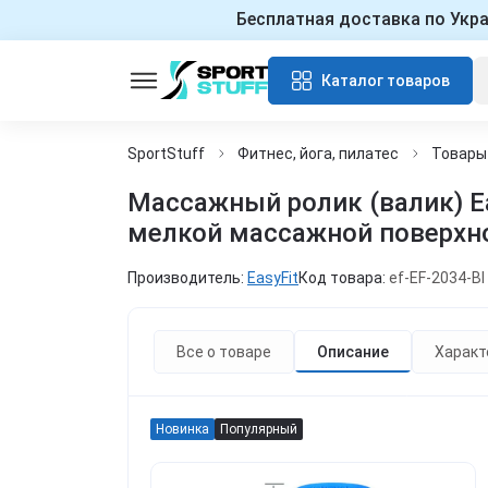
Бесплатная доставка по Укр
Каталог товаров
SportStuff
Фитнес, йога, пилатес
Товары
Массажный ролик (валик) Eas
мелкой массажной поверхно
Производитель:
EasyFit
Код товара:
ef-EF-2034-Bl
Все о товаре
Описание
Характ
Новинка
Популярный