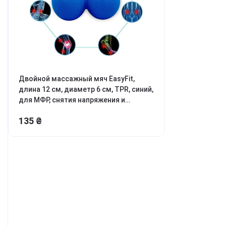
ля мотивации и энергии
ля обучения и когнитивных
ункций
ля борьбы с
ревожностью, апатией и
епрессией
етокс, перезагрузка тела и
азума
Двойной массажный мяч EasyFit,
длина 12 см, диаметр 6 см, TPR, синий,
онцентрация и
родуктивность
для МФР, снятия напряжения и
самомассажа
аланс гормонов и либидо
135 ₴
ля молодости и красоты
урс Активный день
мотреть все