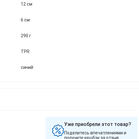
12 см
Звичайно
Ні, дякую
6 см
290 г
TPR
синий
Уже приобрели этот товар?
Поделитесь впечатлениями и
получите кешбэк за отзыв.