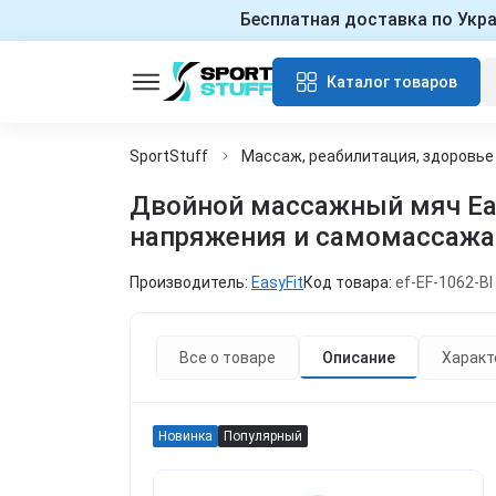
Бесплатная доставка по Укр
Каталог товаров
SportStuff
Массаж, реабилитация, здоровье
Двойной массажный мяч Easy
напряжения и самомассажа
Производитель:
EasyFit
Код товара:
ef-EF-1062-Bl
Все о товаре
Описание
Характ
Новинка
Популярный