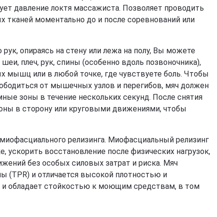
фитнеса, йоги, пилатеса)
Эхинацея
Д
ет давление локтя массажиста. Позволяет проводить
Кордицепс милитарис
Подставки под колено
Артишок
Д
тканей моментально до и после соревнований или
Рейши (Ganoderma lucidum)
ф
Маски для тренировок
Расторопша
Березовая чага
Д
Экстракт граната
Майтаке
т
ук, опираясь на стену или лежа на полу, Вы можете
д
Экстракт виноградных
Шиитаке
еи, плеч, рук, спины (особенно вдоль позвоночника),
косточек
Д
Траметес разноцветный
ых мышц или в любой точке, где чувствуете боль. Чтобы
р
Экстракт зеленого чая
(Turkey Tail)
ободиться от мышечных узлов и перегибов, мяч должен
К
Экстракт вишни / черешни /
Агарик бразильский
п
ные зоны в течение нескольких секунд. После снятия
черемухи
Мухомор красный (Amanita
Б
оны в сторону или круговыми движениями, чтобы
Цветы Арники
muscaria)
Д
Смотреть все
Мухомор пантерный
К
Смотреть все
миофасциального релизинга. Миофасциальный релизинг
С
е, ускорить восстановление после физических нагрузок,
жений без особых силовых затрат и риска. Мяч
ны (TPR) и отличается высокой плотностью и
 и обладает стойкостью к моющим средствам, в том