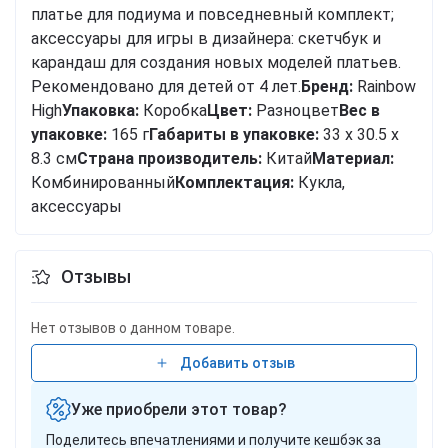
платье для подиума и повседневный комплект;
аксессуары для игры в дизайнера: скетчбук и
карандаш для создания новых моделей платьев.
Рекомендовано для детей от 4 лет.
Бренд:
Rainbow
High
Упаковка:
Коробка
Цвет:
Разноцвет
Вес в
упаковке:
165 г
Габариты в упаковке:
33 x 30.5 x
8.3 см
Cтрана производитель:
Китай
Материал:
Комбинированный
Комплектация:
Кукла,
аксессуары
Отзывы
Нет отзывов о данном товаре.
Добавить отзыв
Уже приобрели этот товар?
Поделитесь впечатлениями и получите кешбэк за