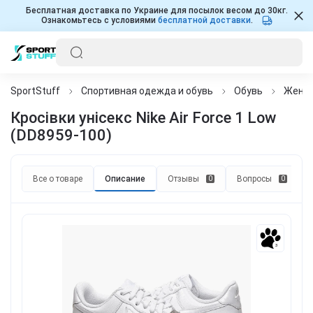
Бесплатная доставка по Украине для посылок весом до 30кг.
Ознакомьтесь с условиями
бесплатной доставки
.
SportStuff
Спортивная одежда и обувь
Обувь
Женщ
Кросівки унісекс Nike Air Force 1 Low
(DD8959-100)
Все о товаре
Описание
Отзывы
Вопросы
0
0
3