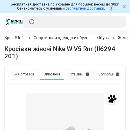
Бесплатная доставка по Украине для посылок весом до 30кг.
Ознакомьтесь с условиями
бесплатной доставки
.
SportStuff
Спортивная одежда и обувь
Обувь
Женщ
Кросівки жіночі Nike W V5 Rnr (II6294-
201)
Все о товаре
Описание
Отзывы
Вопросы
0
0
3