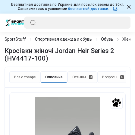
Бесплатная доставка по Украине для посылок весом до 30кг.
Ознакомьтесь с условиями
бесплатной доставки
.
SportStuff
Спортивная одежда и обувь
Обувь
Женщ
Кросівки жіночі Jordan Heir Series 2
(HV4417-100)
Все о товаре
Описание
Отзывы
Вопросы
0
0
3