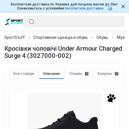
Бесплатная доставка по Украине для посылок весом до 30кг.
Ознакомьтесь с условиями
бесплатной доставки
.
SportStuff
Спортивная одежда и обувь
Обувь
Мужч
Кросівки чоловічі Under Armour Charged
Surge 4 (3027000-002)
Все о товаре
Описание
Отзывы
Вопросы
0
0
3