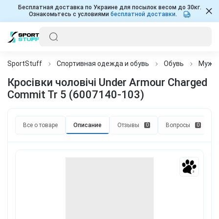
Бесплатная доставка по Украине для посылок весом до 30кг.
Ознакомьтесь с условиями
бесплатной доставки
.
SportStuff
Спортивная одежда и обувь
Обувь
Мужч
Кросівки чоловічі Under Armour Charged
Commit Tr 5 (6007140-103)
Все о товаре
Описание
Отзывы
Вопросы
0
0
3