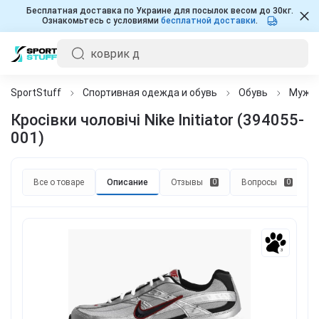
Бесплатная доставка по Украине для посылок весом до 30кг.
Ознакомьтесь с условиями
бесплатной доставки
.
SportStuff
Спортивная одежда и обувь
Обувь
Мужч
Кросівки чоловічі Nike Initiator (394055-
001)
Все о товаре
Описание
Отзывы
Вопросы
0
0
3