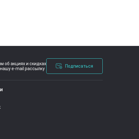
м об акциях и скидках
Подписаться
нашу e-mail рассылку
ашения
ии
к