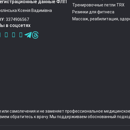
егистрационные данные ФЛП
Тренировочные петли TRX
єлінська Ксенія Вадимівна
Резинки для фитнеса
Массаж, реабилитация, здор
ОУ:
3374906567
ы в соцсетях
и или самолечения и не заменяет профессиональное медицинское
вием обратитесь к врачу. Мы поддерживаем обоснованный подход