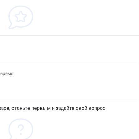
фитнеса, йоги, пилатеса)
Эхинацея
Д
Кордицепс милитарис
Подставки под колено
Артишок
Д
Рейши (Ganoderma lucidum)
ф
Маски для тренировок
Расторопша
Березовая чага
Д
Экстракт граната
Майтаке
т
д
Экстракт виноградных
Шиитаке
косточек
Д
Траметес разноцветный
р
Экстракт зеленого чая
(Turkey Tail)
К
Экстракт вишни / черешни /
Агарик бразильский
п
черемухи
Спробуємо українською?
Мухомор красный (Amanita
Б
Цветы Арники
muscaria)
 время.
Д
Смотреть все
Мухомор пантерный
К
Смотреть все
Звичайно
Ні, дякую
С
аре, станьте первым и задайте свой вопрос.