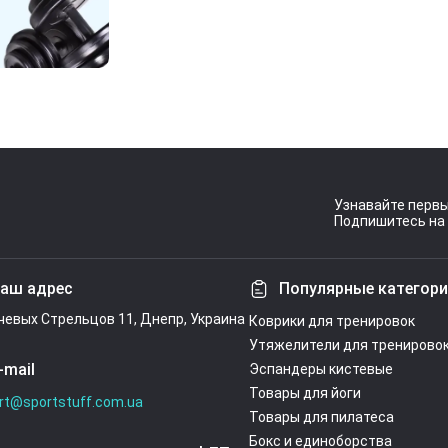
Узнавайте первы
Подпишитесь на 
Условия согл
аш адрес
Популярные категор
ечевых Стрельцов 11, Днепр, Украина
Коврики для тренировок
Утяжелители для тренирово
-mail
Эспандеры кистевые
Товары для йоги
rt@sportstuff.com.ua
Товары для пилатеса
Бокс и единоборства