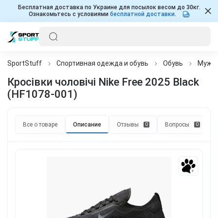
Бесплатная доставка по Украине для посылок весом до 30кг.
Ознакомьтесь с условиями
бесплатной доставки
.
SportStuff
Спортивная одежда и обувь
Обувь
Мужч
Кросівки чоловічі Nike Free 2025 Black
(HF1078-001)
Все о товаре
Описание
Отзывы
Вопросы
0
0
3