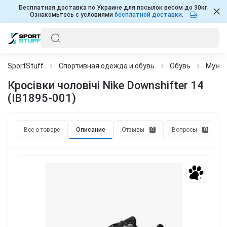
Бесплатная доставка по Украине для посылок весом до 30кг.
Ознакомьтесь с условиями
бесплатной доставки
.
SportStuff
Спортивная одежда и обувь
Обувь
Мужч
Кросівки чоловічі Nike Downshifter 14
(IB1895-001)
Все о товаре
Описание
Отзывы
Вопросы
0
0
3