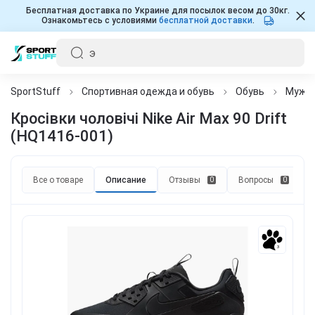
Бесплатная доставка по Украине для посылок весом до 30кг.
Ознакомьтесь с условиями
бесплатной доставки
.
SportStuff
Спортивная одежда и обувь
Обувь
Мужч
Кросівки чоловічі Nike Air Max 90 Drift
(HQ1416-001)
Все о товаре
Описание
Отзывы
Вопросы
0
0
3