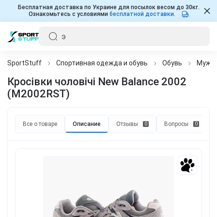
Бесплатная доставка по Украине для посылок весом до 30кг.
Ознакомьтесь с условиями
бесплатной доставки
.
SportStuff
Спортивная одежда и обувь
Обувь
Мужч
Кросівки чоловічі New Balance 2002
(M2002RST)
Все о товаре
Описание
Отзывы
Вопросы
0
0
3