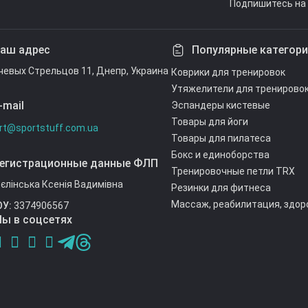
Подпишитесь на 
Условия согл
аш адрес
Популярные категор
ечевых Стрельцов 11, Днепр, Украина
Коврики для тренировок
Утяжелители для тренирово
-mail
Эспандеры кистевые
Товары для йоги
rt@sportstuff.com.ua
Товары для пилатеса
Бокс и единоборства
егистрационные данные ФЛП
Тренировочные петли TRX
єлінська Ксенія Вадимівна
Резинки для фитнеса
Массаж, реабилитация, здор
ОУ:
3374906567
ы в соцсетях