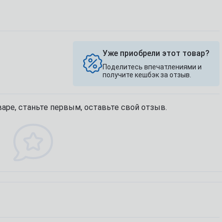
фитнеса, йоги, пилатеса)
Эхинацея
Д
Кордицепс милитарис
Подставки под колено
Артишок
Д
Рейши (Ganoderma lucidum)
ф
Маски для тренировок
Расторопша
Березовая чага
Д
Экстракт граната
Майтаке
т
Уже приобрели этот товар?
д
Экстракт виноградных
Шиитаке
косточек
Поделитесь впечатлениями и
Д
Траметес разноцветный
получите кешбэк за отзыв.
р
Экстракт зеленого чая
(Turkey Tail)
К
Экстракт вишни / черешни /
Агарик бразильский
п
черемухи
аре, станьте первым, оставьте свой отзыв.
Мухомор красный (Amanita
Б
Цветы Арники
muscaria)
Д
Смотреть все
Мухомор пантерный
К
Смотреть все
С
Спробуємо українською?
Звичайно
Ні, дякую