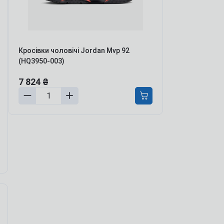
ля мотивации и энергии
ля обучения и когнитивных
ункций
ля борьбы с
ревожностью, апатией и
Кросівки чоловічі Jordan Mvp 92
епрессией
(HQ3950-003)
етокс, перезагрузка тела и
азума
7 824 ₴
онцентрация и
родуктивность
аланс гормонов и либидо
ля молодости и красоты
урс Активный день
мотреть все