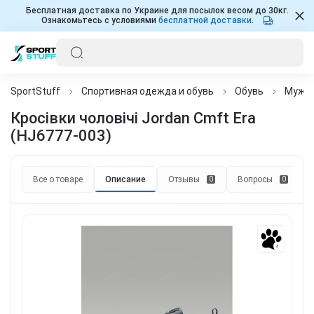
Бесплатная доставка по Украине для посылок весом до 30кг.
Ознакомьтесь с условиями
бесплатной доставки
.
SportStuff
Спортивная одежда и обувь
Обувь
Мужч
Кросівки чоловічі Jordan Cmft Era
(HJ6777-003)
Все о товаре
Описание
Отзывы
Вопросы
0
0
3