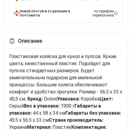
Новой почтой в отделения и
по тарифам
почтоматы
перевозчика
Описание
Пластиковая коляска для кукол и пупсов. Яркие
цвета, качественный пластик. Подойдет для
пупсов стандартных размеров. Будет
замечательным подарком для маленькой
принцессы. Большие колеса обеспечивают
комфорт и удобство прогулки. Размер - 56,5 х 33 х
45,5 см.
Бренд:
Doloni
Упаковка:
Коробка
Цвет:
Серый
Вес в упаковке:
1900 г
Габариты в
упаковке:
44 x 58 x 34 см
Габариты без упаковки:
45.5 x 56.5 x 33 см
Cтрана производитель:
Украина
Материал:
Пластик
Комплектация: