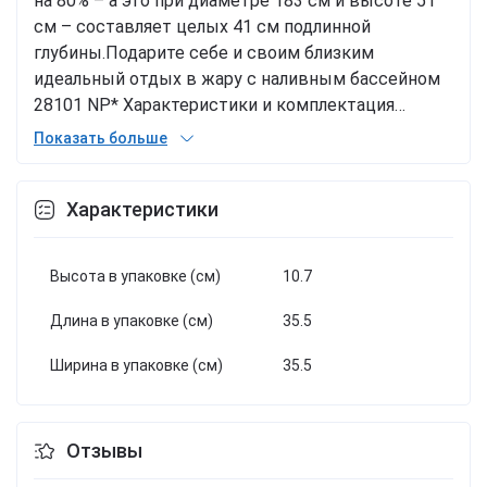
на 80% – а это при диаметре 183 см и высоте 51
см – составляет целых 41 см подлинной
глубины.
Подарите себе и своим близким
идеальный отдых в жару с наливным бассейном
28101 NP
* Характеристики и комплектация
товара могут изменяться производителем без
Показать больше
уведомления
Вес:3.200. Упаковка:Коробка. Размер
упаковки:35.50 x 10.70 x 35.50.
Бренд:
Характеристики
Intex
Упаковка:
Коробка
Цвет:
Голубой
Вес в
упаковке:
3 г
Габариты в упаковке:
35.5 x 35.5 x
10.7 см
Cтрана производитель:
Китай
Материал:
Высота в упаковке (см)
10.7
Комбинированный
Комплектация:
Бассейн
Длина в упаковке (см)
35.5
Ширина в упаковке (см)
35.5
Отзывы