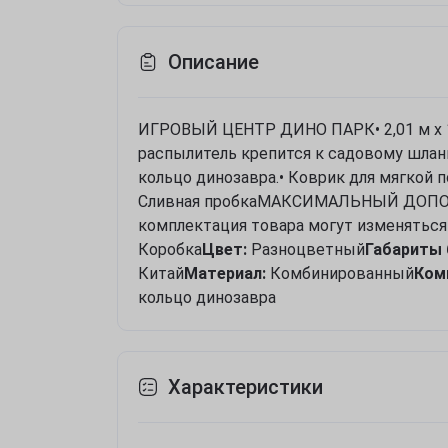
Описание
ИГРОВЫЙ ЦЕНТР ДИНО ПАРК• 2,01 м x 1,
распылитель крепится к садовому шлангу
кольцо динозавра.• Коврик для мягкой п
Сливная пробкаМАКСИМАЛЬНЫЙ ДОПОЛ
комплектация товара могут изменяться
Коробка
Цвет:
Разноцветный
Габариты 
Китай
Материал:
Комбинированный
Ком
кольцо динозавра
Характеристики