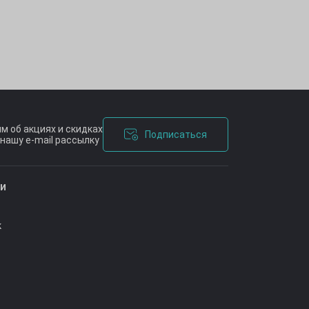
м об акциях и скидках
Подписаться
нашу e-mail рассылку
ашения
ии
к