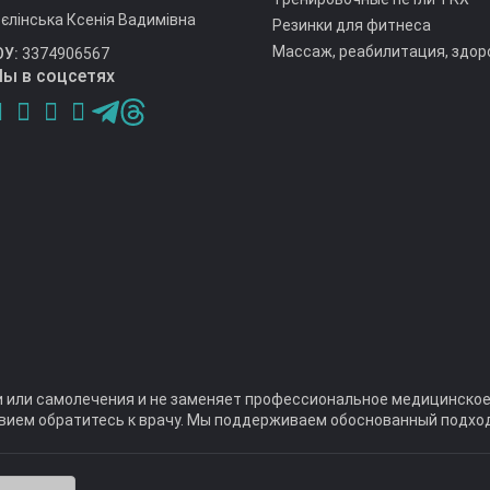
єлінська Ксенія Вадимівна
Резинки для фитнеса
Массаж, реабилитация, здор
ОУ:
3374906567
ы в соцсетях
и или самолечения и не заменяет профессиональное медицинское
вием обратитесь к врачу. Мы поддерживаем обоснованный подход