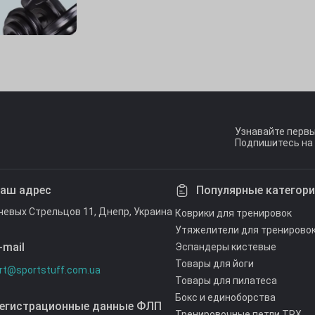
Узнавайте первы
Подпишитесь на 
Условия согл
аш адрес
Популярные категор
ечевых Стрельцов 11, Днепр, Украина
Коврики для тренировок
Утяжелители для тренирово
-mail
Эспандеры кистевые
Товары для йоги
rt@sportstuff.com.ua
Товары для пилатеса
Бокс и единоборства
егистрационные данные ФЛП
Тренировочные петли TRX