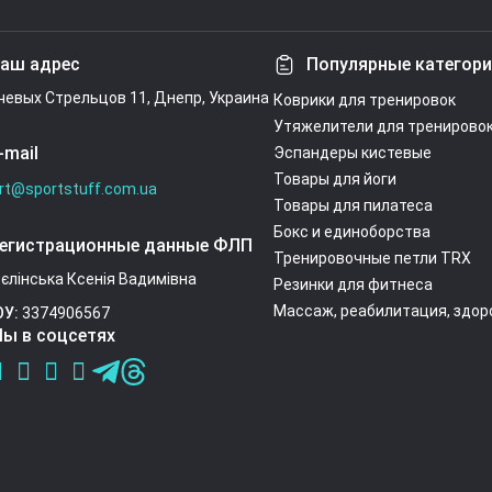
Условия согл
аш адрес
Популярные категор
ечевых Стрельцов 11, Днепр, Украина
Коврики для тренировок
Утяжелители для тренирово
-mail
Эспандеры кистевые
Товары для йоги
rt@sportstuff.com.ua
Товары для пилатеса
Бокс и единоборства
егистрационные данные ФЛП
Тренировочные петли TRX
єлінська Ксенія Вадимівна
Резинки для фитнеса
Массаж, реабилитация, здор
ОУ:
3374906567
ы в соцсетях