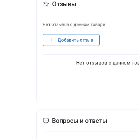
Отзывы
зацепить сзади прицеп из серии Гигант
материала, устойчивого к атмосферным
развивает воображение ребенка, подде
Нет отзывов о данном товаре.
двигательной координации служит для 
играть в дома и во дворе для детей от 
Добавить отзыв
32 x 36 см
Cтрана производитель:
Поль
Нет отзывов о данном тов
Вопросы и ответы