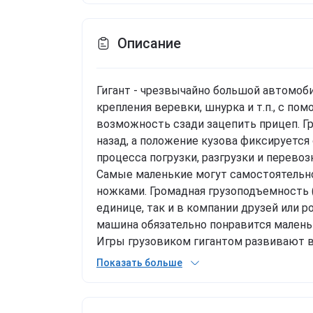
Описание
Гигант - чрезвычайно большой автомоб
крепления веревки, шнурка и т.п., с п
возможность сзади зацепить прицеп. Г
назад, а положение кузова фиксируется
процесса погрузки, разгрузки и перевоз
Самые маленькие могут самостоятельно
ножками. Громадная грузоподъемность (
единице, так и в компании друзей или 
машина обязательно понравится малень
Игры грузовиком гигантом развивают 
мануальные способности и двигательну
Показать больше
высококачественных материалов для дет
кузов грузовика можно отбрасывать, а
фиксатором прочная конструкция, огро