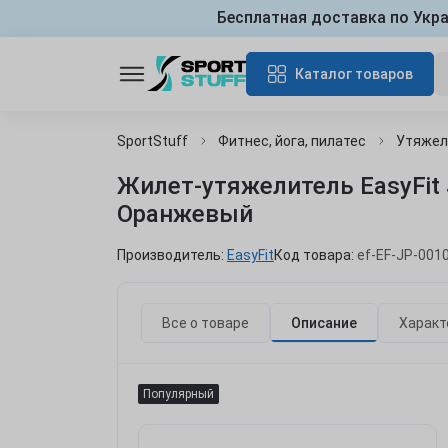
Бесплатная доставка по Укр
Каталог товаров
SportStuff
Фитнес, йога, пилатес
Утяжел
Жилет-утяжелитель EasyFit 
Оранжевый
Производитель:
EasyFit
Код товара:
ef-EF-JP-001
Все о товаре
Описание
Характ
Популярный