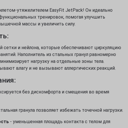
фитнеса, йоги, пилатеса)
Эхинацея
Д
Кордицепс милитарис
Подставки под колено
илетом-утяжелителем EasyFit JetPack! Он идеально
Артишок
Д
Рейши (Ganoderma lucidum)
ф
Маски для тренировок
 функциональных тренировок, помогая улучшить
Расторопша
Березовая чага
Д
ышечной массы и увеличить силу.
Экстракт граната
Майтаке
т
д
Экстракт виноградных
ть:
Шиитаке
косточек
Д
Траметес разноцветный
р
Экстракт зеленого чая
(Turkey Tail)
ой сетки и нейлона, которые обеспечивают циркуляцию
К
Экстракт вишни / черешни /
анятий. Наполнитель из стальных гранул равномерно
Агарик бразильский
п
черемухи
минимизирует нагрузку на отдельные зоны тела.
Мухомор красный (Amanita
Б
Цветы Арники
muscaria)
тывают влагу и не вызывают аллергических реакций.
Д
Смотреть все
Мухомор пантерный
К
ания:
Смотреть все
С
ксируется без дискомфорта и смещения во время
стальная гранула позволяет избежать точечной нагрузки.
ость
- уменьшенная площадь контакта с телом для