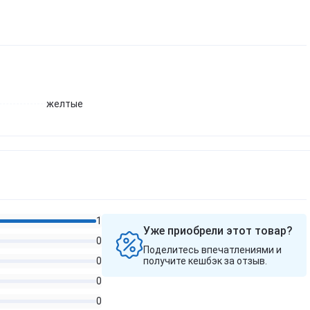
желтые
1
Спробуємо українською?
Уже приобрели этот товар?
0
Поделитесь впечатлениями и
0
получите кешбэк за отзыв.
Звичайно
Ні, дякую
0
0