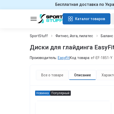
Бесплатная доставка по Укр
Каталог товаров
SportStuff
Фитнес, йога, пилатес
Баланс
Диски для глайдинга EasyFi
Производитель:
EasyFit
Код товара:
ef-EF-1851-Y
Все о товаре
Описание
Характ
Новинка
Популярный