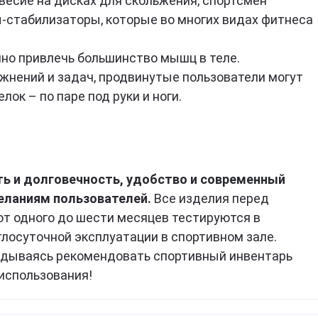
есие на дисках для скольжения, спортсмен
фитнеса, йоги, пилатеса)
Эхинацея
Д
Кордицепс милитарис
-стабилизаторы, которые во многих видах фитнеса
Подставки под колено
Артишок
Д
Рейши (Ganoderma lucidum)
ф
Маски для тренировок
Расторопша
Березовая чага
но привлечь большинство мышц в теле.
Д
Экстракт граната
Майтаке
т
жнений и задач, продвинутые пользователи могут
д
Экстракт виноградных
Шиитаке
косточек
лок – по паре под руки и ноги.
Д
Траметес разноцветный
р
Экстракт зеленого чая
(Turkey Tail)
К
Экстракт вишни / черешни /
Агарик бразильский
п
черемухи
Мухомор красный (Amanita
Б
Цветы Арники
muscaria)
Д
ть и долговечность, удобство и современный
Смотреть все
Мухомор пантерный
К
еланиям пользователей.
Все изделия перед
Смотреть все
С
от одного до шести месяцев тестируются в
глосуточной эксплуатации в спортивном зале.
ядываясь рекомендовать спортивный инвентарь
использования!