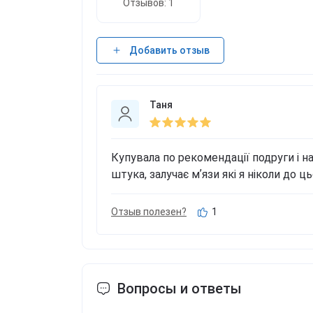
Отзывов: 1
Добавить отзыв
Таня
Купувала по рекомендації подруги і н
штука, залучає мʼязи які я ніколи до 
Отзыв полезен?
1
Вопросы и ответы