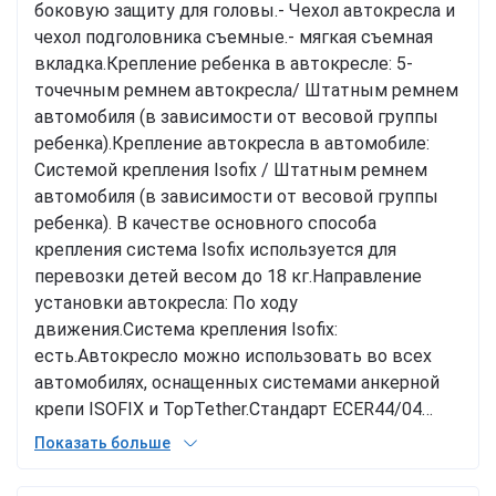
боковую защиту для головы.- Чехол автокресла и
чехол подголовника съемные.- мягкая съемная
вкладка.Крепление ребенка в автокресле: 5-
точечным ремнем автокресла/ Штатным ремнем
автомобиля (в зависимости от весовой группы
ребенка).Крепление автокресла в автомобиле:
Системой крепления Isofix / Штатным ремнем
автомобиля (в зависимости от весовой группы
ребенка). В качестве основного способа
крепления система Isofix используется для
перевозки детей весом до 18 кг.Направление
установки автокресла: По ходу
движения.Система крепления Isofix:
есть.Автокресло можно использовать во всех
автомобилях, оснащенных системами анкерной
крепи ISOFIX и TopTether.Стандарт ECER44/04
одобрен.* Характеристики и комплектация товара
Показать больше
могут изменяться производителем без
уведомления
Бренд:
Joy
Цвет:
Черный
Cтрана