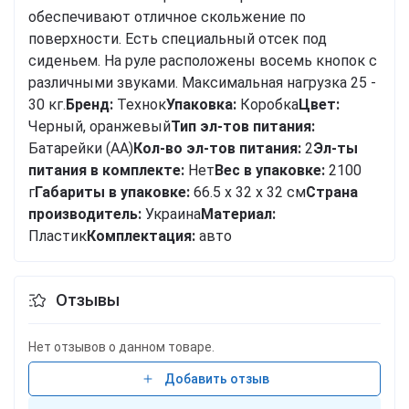
обеспечивают отличное скольжение по
поверхности. Есть специальный отсек под
сиденьем. На руле расположены восемь кнопок с
различными звуками. Максимальная нагрузка 25 -
30 кг.
Бренд:
Технок
Упаковка:
Коробка
Цвет:
Черный, оранжевый
Тип эл-тов питания:
Батарейки (AA)
Кол-во эл-тов питания:
2
Эл-ты
питания в комплекте:
Нет
Вес в упаковке:
2100
г
Габариты в упаковке:
66.5 x 32 x 32 см
Cтрана
производитель:
Украина
Материал:
Пластик
Комплектация:
авто
Отзывы
Нет отзывов о данном товаре.
Добавить отзыв