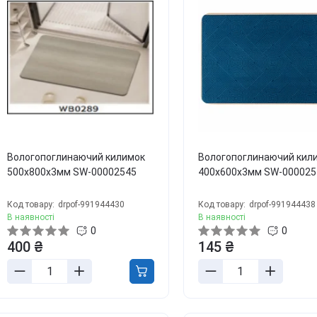
Березова чага
Д
Екстракт граната
Майтаке
т
д
Екстракт виноградних
Шиїтаке
кісточок
Д
Траметес різнобарвний
т
Екстракт зеленого чаю
(Turkey Tail)
К
Екстракт вишні / черешні /
Агарік бразильський
п
черемхи
Мухомор червоний (Amanita
Б
Квіти Арніки
muscaria)
Д
Дивитись всі
Мухомор пантерний
К
Дивитись всі
Вологопоглинаючий килимок
Вологопоглинаючий кил
Д
500х800х3мм SW-00002545
400х600х3мм SW-000025
Код товару:
drpof-991944430
Код товару:
drpof-991944438
В наявності
В наявності
0
0
400 ₴
145 ₴