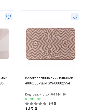
имок
Вологопоглинаючий килимок
86
400х600х3мм SW-00002554
Код товару:
drpof-991944439
В наявності
0
145 ₴