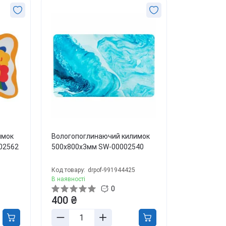
имок
Вологопоглинаючий килимок
02562
500х800х3мм SW-00002540
Код товару:
drpof-991944425
В наявності
0
400 ₴