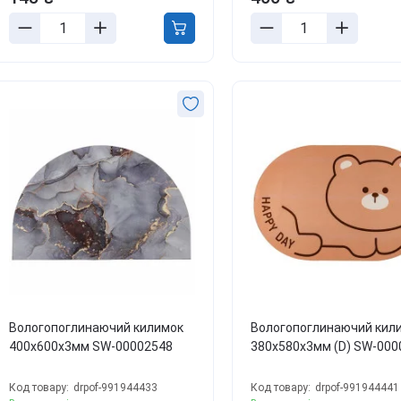
Вологопоглинаючий килимок
Вологопоглинаючий кил
400х600х3мм SW-00002548
380х580х3мм (D) SW-000
Код товару:
drpof-991944433
Код товару:
drpof-991944441