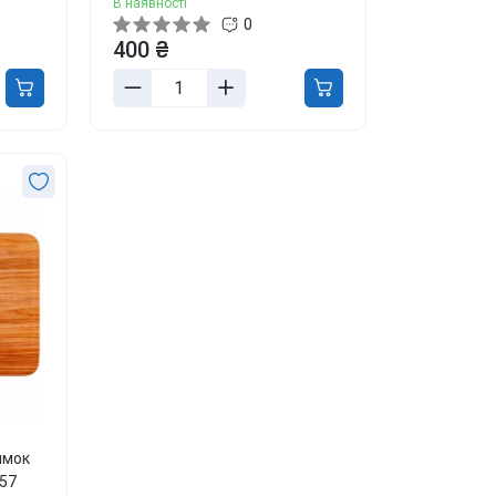
В наявності
0
400 ₴
имок
57