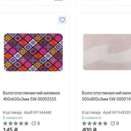
Вологопоглинаючий килимок
Вологопоглинаючий кил
400х600х3мм SW-00002555
500х800х3мм SW-000018
Код товару:
drpof-991944440
Код товару:
drpof-991943920
В наявності
В наявності
0
0
145 ₴
400 ₴