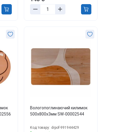
имок
Вологопоглинаючий килимок
02556
500х800х3мм SW-00002544
Код товару:
drpof-991944429