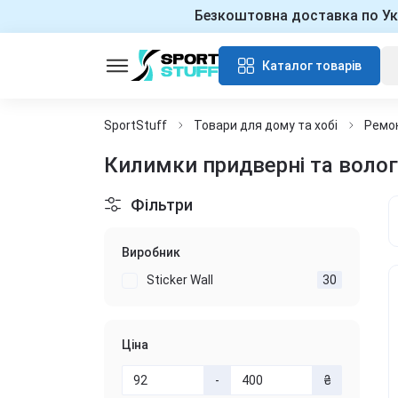
Безкоштовна доставка по Ук
Каталог товарів
SportStuff
Товари для дому та хобі
Ремо
Килимки придверні та воло
Фільтри
Виробник
Sticker Wall
30
Ціна
-
₴