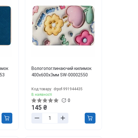
ля боротьби з
ривожністю, апатією та
епресією
етокс, перезавантаження
іла та розуму
онцентрація та
родуктивність
аланс гормонів та лібідо
ля молодості та краси
урс Активний день
имок
Вологопоглинаючий килимок
ивитись всі
53
400х600х3мм SW-00002550
Код товару:
drpof-991944435
В наявності
0
145 ₴