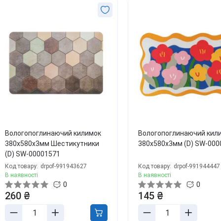
Вологопоглинаючий килимок
Вологопоглинаючий кил
380х580х3мм Шестикутники
380х580х3мм (D) SW-000
(D) SW-00001571
Код товару:
drpof-991943627
Код товару:
drpof-991944447
В наявності
В наявності
0
0
260 ₴
145 ₴