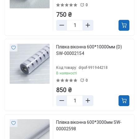
0
750 ₴
Плівка віконна 600*10000мм (D)
SW-00002154
Код товару:
drpof-991944218
В наявності
0
850 ₴
Плівка віконна 600*3000мм SW-
00002598