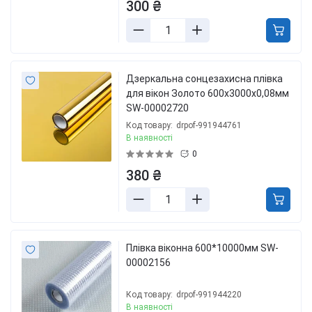
300 ₴
Дзеркальна сонцезахисна плівка
для вікон Золото 600х3000х0,08мм
SW-00002720
Код товару:
drpof-991944761
В наявності
0
380 ₴
Плівка віконна 600*10000мм SW-
00002156
Код товару:
drpof-991944220
В наявності