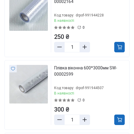
00002164
Код товару:
drpof-991944228
В наявності
0
250 ₴
Плівка віконна 600*3000мм SW-
00002599
Код товару:
drpof-991944507
В наявності
0
300 ₴