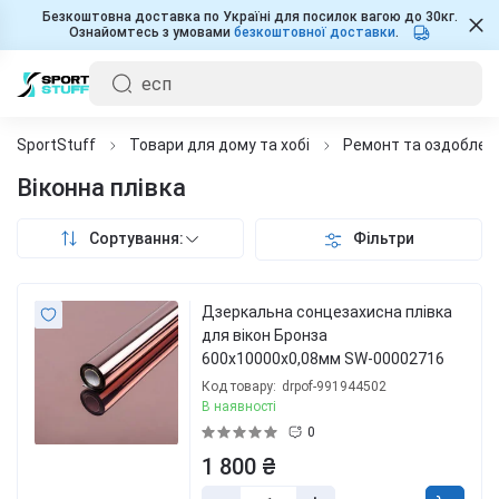
Безкоштовна доставка по Україні для посилок вагою до 30кг.
Ознайомтесь з умовами
безкоштовної доставки
.
SportStuff
Товари для дому та хобі
Ремонт та оздоблен
Віконна плівка
Сортування:
Фільтри
Дзеркальна сонцезахисна плівка
для вікон Бронза
600х10000х0,08мм SW-00002716
Код товару:
drpof-991944502
В наявності
0
1 800 ₴