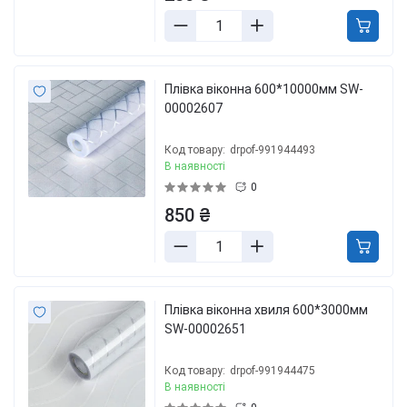
Плівка віконна 600*10000мм SW-
00002607
Код товару:
drpof-991944493
В наявності
0
850 ₴
Плівка віконна хвиля 600*3000мм
SW-00002651
Код товару:
drpof-991944475
В наявності