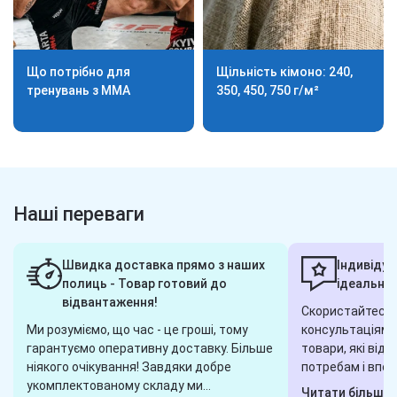
Що потрібно для
Щільність кімоно: 240,
тренувань з ММА
350, 450, 750 г/м²
Наші переваги
Швидка доставка прямо з наших
Індивідуа
полиць - Товар готовий до
ідеальног
відвантаження!
Скористайтеся 
Ми розуміємо, що час - це гроші, тому
консультаціями,
гарантуємо оперативну доставку. Більше
товари, які від
ніякого очікування! Завдяки добре
потребам і впод
укомплектованому складу ми
завжди готові 
Читати більше