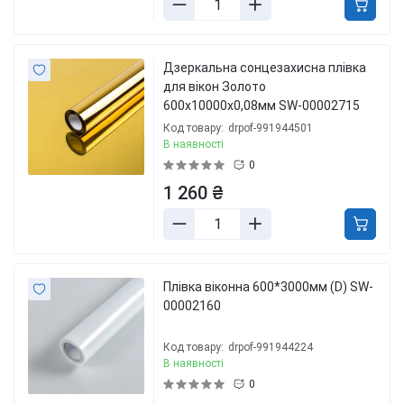
Дзеркальна сонцезахисна плівка
для вікон Золото
600х10000х0,08мм SW-00002715
Код товару:
drpof-991944501
В наявності
0
1 260 ₴
Плівка віконна 600*3000мм (D) SW-
00002160
Код товару:
drpof-991944224
В наявності
0