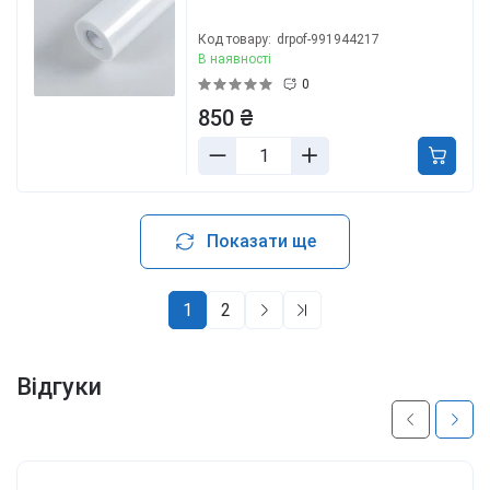
Код товару:
drpof-991944217
В наявності
0
850 ₴
Показати ще
1
2
Відгуки