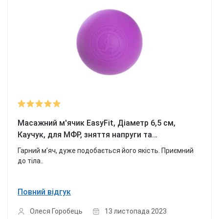
Масажний м'ячик EasyFit, Діаметр 6,5 см,
Каучук, для МФР, зняття напруги та
самомасажу, Фіолетовий
Гарний мʼяч, дуже подобається його якість. Приємний
до тіла..
Повний відгук
Олеся Горобець
13 листопада 2023