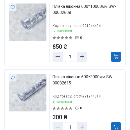
Плівка віконна 600*10000мм SW-
00002608
Код товару:
drpof-991944494
В наявності
0
850 ₴
Плівка віконна 600*3000мм SW-
00002615
Код товару:
drpof-991944514
В наявності
0
300 ₴