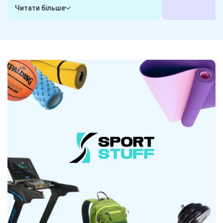
гарантуємо, що обрані вами товари
або пишіть у ча
Читати більше
будуть готові до відправки в будь-яку
клієнта і готові
хвилину. Замовили сьогодні - отримаєте
завдання. Наші 
завтра! Надійна логістика - ось наш
гарантують, що 
секрет.
вибором.