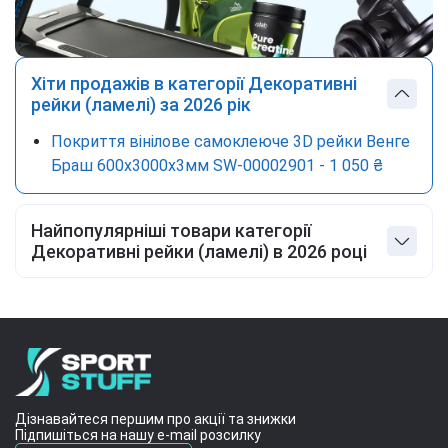
Хіти продажів в категорії Декоративні
рейки (ламелі) за 2026 рік
Покриття вінілове самоклеюче 3D рейки Венге
Браш 600х3000х3мм SW-00002901 - 1 050 ₴
Найпопулярніші товари категорії
Декоративні рейки (ламелі) в 2026 році
Покриття вінілове самоклеюче 3D рейки
600х3000х3мм Світло-сірий SW-00003398 - 1
050 ₴
Рейка декоративна WPC стінова
200х11х2900мм SW-00003012 - 630 ₴
Рейка декоративна PS 2900х115х12мм Під білу
Дізнавайтеся першим про акції та знижки
шкіру із золотом SW-00002130 - 495 ₴
Підпишіться на нашу e-mail розсилку