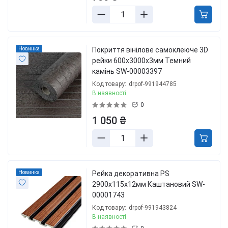
Новинка
Покриття вінілове самоклеюче 3D
рейки 600х3000х3мм Темний
камінь SW-00003397
Код товару:
drpof-991944785
В наявності
0
1 050 ₴
Новинка
Рейка декоративна PS
2900х115х12мм Каштановий SW-
00001743
Код товару:
drpof-991943824
В наявності