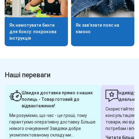
Як намотувати бинти
Як зав’язати пояс на
для боксу: покрокова
кімоно
інструкція
Наші переваги
Швидка доставка прямо з наших
Індивідуа
полиць - Товар готовий до
ідеальног
відвантаження!
Скористайтеся 
Ми розуміємо, що час - це гроші, тому
консультаціями,
гарантуємо оперативну доставку. Більше
товари, які від
ніякого очікування! Завдяки добре
потребам і впод
укомплектованому складу ми
завжди готові 
Читати більше