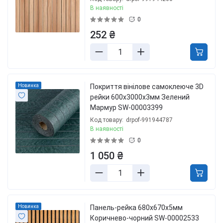
В наявності
0
252 ₴
Новинка
Покриття вінілове самоклеюче 3D
рейки 600х3000х3мм Зелений
Мармур SW-00003399
Код товару:
drpof-991944787
В наявності
0
1 050 ₴
Новинка
Панель-рейка 680х670х5мм
Коричнево-чорний SW-00002533