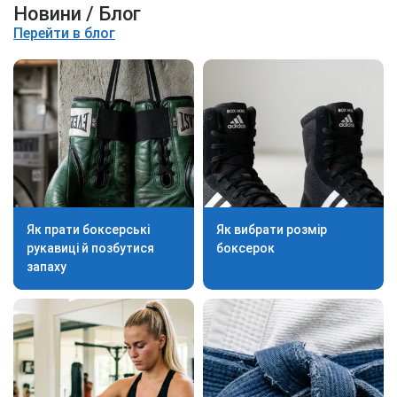
Новини / Блог
Перейти в блог
Як прати боксерські
Як вибрати розмір
рукавиці й позбутися
боксерок
запаху