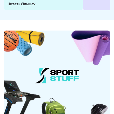
гарантуємо, що обрані вами товари
або пишіть у ча
Читати більше
будуть готові до відправки в будь-яку
клієнта і готові
хвилину. Замовили сьогодні - отримаєте
завдання. Наші 
завтра! Надійна логістика - ось наш
гарантують, що 
секрет.
вибором.