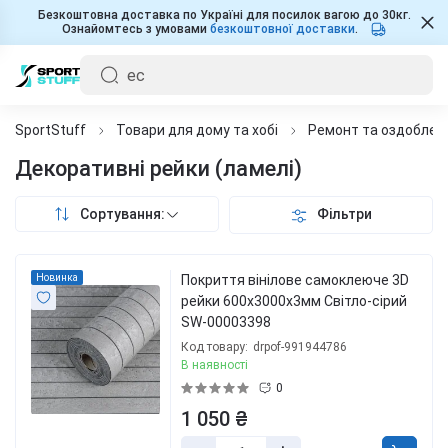
Безкоштовна доставка по Україні для посилок вагою до 30кг.
Ознайомтесь з умовами
безкоштовної доставки
.
SportStuff
Товари для дому та хобі
Ремонт та оздоблен
Декоративні рейки (ламелі)
Сортування:
Фільтри
Новинка
Покриття вінілове самоклеюче 3D
рейки 600х3000х3мм Світло-сірий
SW-00003398
Код товару:
drpof-991944786
В наявності
0
1 050 ₴