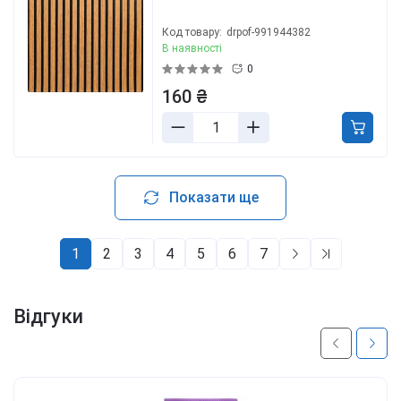
Код товару:
drpof-991944382
В наявності
0
160 ₴
Показати ще
1
2
3
4
5
6
7
Відгуки