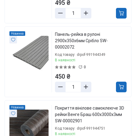
495 ₴
Новинка
Панель-рейка в рулоні
2900х350х6мм Срібло SW-
00002072
Код товару:
drpof-991944349
В наявності
0
450 ₴
Новинка
Покриття вінілове самоклеюче 3D
рейки Венге Браш 600х3000х3мм
SW-00002901
Код товару:
drpof-991944751
В наявності