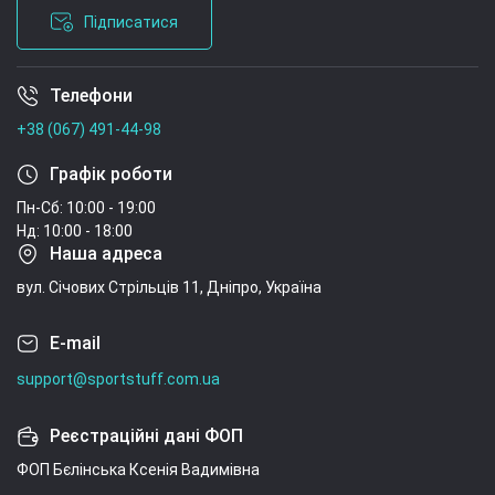
Панель-рейка в рулоні 2900х350х6мм Срібло
Підписатися
SW-00002072 - 450 ₴
Покриття вінілове самоклеюче 3D рейки Венге
Браш 600х3000х3мм SW-00002901 - 1 050 ₴
Телефони
Умови угоди
Рейка декоративна WPC стінова
+38 (067) 491-44-98
200х11х2900мм SW-00003011 - 630 ₴
Покриття вінілове самоклеюче 3D рейки
Графік роботи
600х600х2,8мм Тік сивий SW-00002206 - 280 ₴
Пн-Сб: 10:00 - 19:00
УЦІНКА. Покриття вінілове самоклеюче 3D
Нд: 10:00 - 18:00
рейки 600х600х2,8мм SW-00002970 - 270 ₴
Наша адреса
Рейка декоративна WPC стінова
вул. Січових Стрільців 11, Дніпро, Україна
3000х165х23мм Мокко SW-00001859 - 560 ₴
Покриття вінілове самоклеюче 3D рейки
E-mail
600х600х2,8мм Дуб мокко SW-00002201 - 252 ₴
support@sportstuff.com.ua
Реєстраційні дані ФОП
ФОП Бєлінська Ксенія Вадимівна