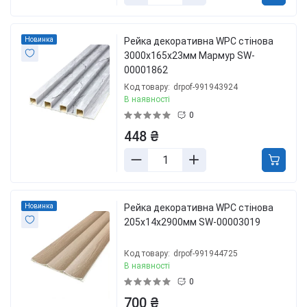
Новинка
Рейка декоративна WPC стінова
3000х165х23мм Мармур SW-
00001862
Код товару:
drpof-991943924
В наявності
0
448 ₴
Новинка
Рейка декоративна WPC стінова
205х14х2900мм SW-00003019
Код товару:
drpof-991944725
В наявності
0
700 ₴