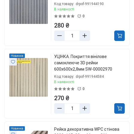
Код товару:
drpof-991944190
В наявності
0
280 ₴
Новинка
УЦІНКА. Покриття вінілове
самоклеюче 3D рейки
600х600х2,8мм SW-00002970
Код товару:
drpof-991944584
В наявності
0
270 ₴
Новинка
Рейка декоративна WPC стінова