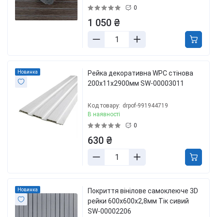
0
1 050 ₴
Новинка
Рейка декоративна WPC стінова
200х11х2900мм SW-00003011
Код товару:
drpof-991944719
В наявності
0
630 ₴
Новинка
Покриття вінілове самоклеюче 3D
рейки 600х600х2,8мм Тік сивий
SW-00002206