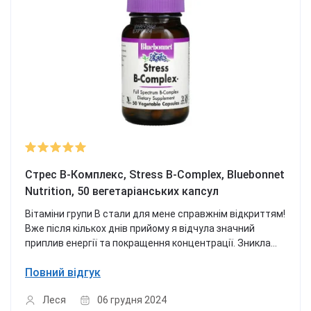
Стрес В-Комплекс, Stress B-Complex, Bluebonnet
Nutrition, 50 вегетаріанських капсул
Вітаміни групи B стали для мене справжнім відкриттям!
Вже після кількох днів прийому я відчула значний
приплив енергії та покращення концентрації. Зникла
втома і дратівливість, я стала більш зібраною і
Повний відгук
спокійною. Шкіра виглядає свіжою, волосся стало
міцнішим, а нігті ростуть швидше. Рекомендую!..
Леся
06 грудня 2024