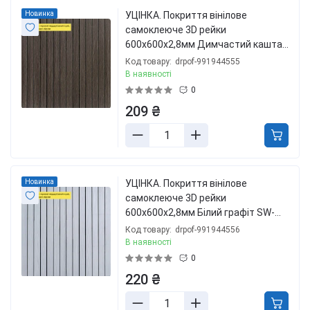
Новинка
УЦІНКА. Покриття вінілове
самоклеюче 3D рейки
600х600х2,8мм Димчастий каштан
SW-00002962
Код товару:
drpof-991944555
В наявності
0
209 ₴
Новинка
УЦІНКА. Покриття вінілове
самоклеюче 3D рейки
600х600х2,8мм Білий графіт SW-
00002963
Код товару:
drpof-991944556
В наявності
0
220 ₴