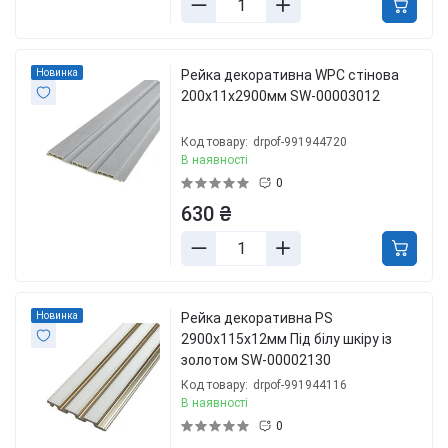
Новинка
Рейка декоративна WPC стінова
200х11х2900мм SW-00003012
Код товару:
drpof-991944720
В наявності
0
630 ₴
Новинка
Рейка декоративна PS
2900х115х12мм Під білу шкіру із
золотом SW-00002130
Код товару:
drpof-991944116
В наявності
0