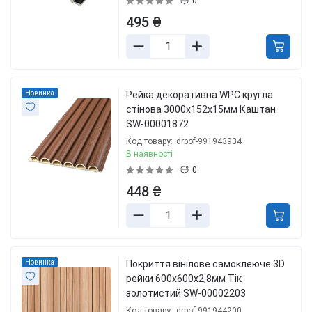
0
495 ₴
Новинка
Рейка декоративна WPC кругла
стінова 3000х152х15мм Каштан
SW-00001872
Код товару:
drpof-991943934
В наявності
0
448 ₴
Новинка
Покриття вінілове самоклеюче 3D
рейки 600х600х2,8мм Тік
золотистий SW-00002203
Код товару:
drpof-991944200