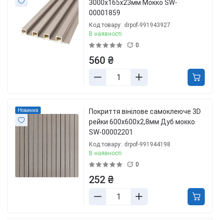
3000х165х23мм Мокко SW-
00001859
Код товару:
drpof-991943927
В наявності
0
560 ₴
Новинка
Покриття вінілове самоклеюче 3D
рейки 600х600х2,8мм Дуб мокко
SW-00002201
Код товару:
drpof-991944198
В наявності
0
252 ₴