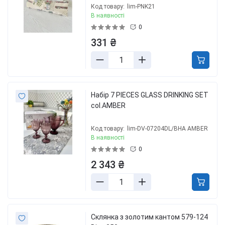
Код товару:
lim-PNK21
В наявності
0
331 ₴
Набір 7 PIECES GLASS DRINKING SET
col.AMBER
Код товару:
lim-DV-07204DL/BHA AMBER
В наявності
0
2 343 ₴
Склянка з золотим кантом 579-124