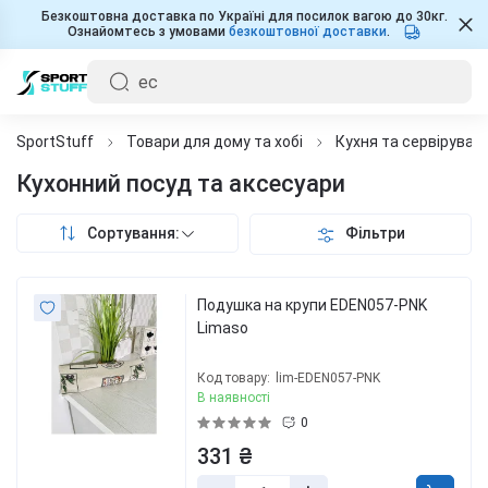
Безкоштовна доставка по Україні для посилок вагою до 30кг.
Ознайомтесь з умовами
безкоштовної доставки
.
SportStuff
Товари для дому та хобі
Кухня та сервіруван
Кухонний посуд та аксесуари
Сортування:
Фільтри
Подушка на крупи EDEN057-PNK
Limaso
Код товару:
lim-EDEN057-PNK
В наявності
0
331 ₴