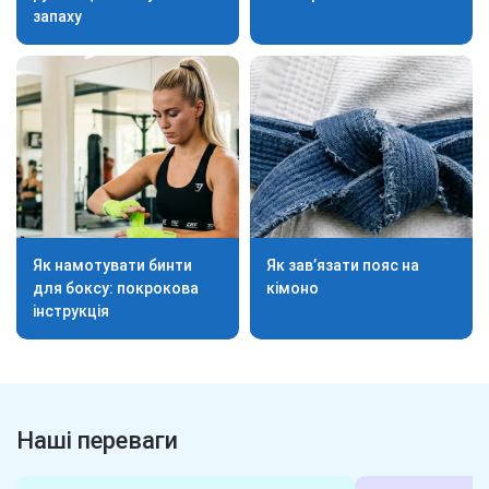
запаху
Як намотувати бинти
Як зав’язати пояс на
для боксу: покрокова
кімоно
інструкція
Наші переваги