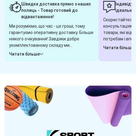
Швидка доставка прямо з наших
Індивідуа
полиць - Товар готовий до
ідеальног
відвантаження!
Скористайтеся 
Ми розуміємо, що час - це гроші, тому
консультаціями,
гарантуємо оперативну доставку. Більше
товари, які від
ніякого очікування! Завдяки добре
потребам і впод
укомплектованому складу ми
завжди готові 
Читати більше
гарантуємо, що обрані вами товари
або пишіть у ча
Читати більше
будуть готові до відправки в будь-яку
клієнта і готові
хвилину. Замовили сьогодні - отримаєте
завдання. Наші 
завтра! Надійна логістика - ось наш
гарантують, що 
секрет.
вибором.