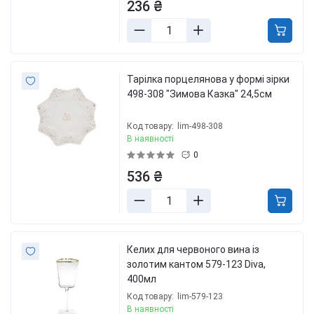
236 ₴
Тарілка порцелянова у формі зірки
498-308 "Зимова Казка" 24,5см
Код товару:
lim-498-308
В наявності
0
536 ₴
Келих для червоного вина із
золотим кантом 579-123 Diva,
400мл
Код товару:
lim-579-123
В наявності