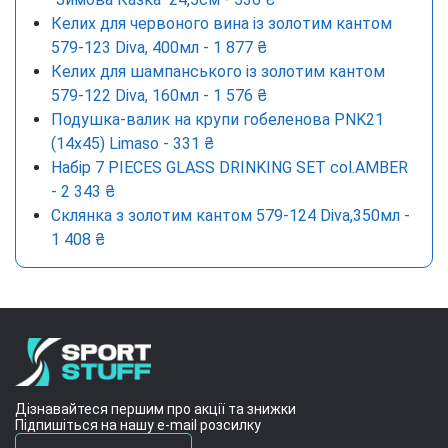
Келих для червоного вина із золотим кантом
579-123 Diva, 400мл - 1 877 ₴
Келих для шампанського із золотим кантом
579-122 Diva, 160мл - 1 576 ₴
Подушка-валик на крупи гобеленова PNK21
(14x45) Limaso - 331 ₴
Набір 7 PIECES GLASS DRINKING SET col.AMBER
- 2 343 ₴
Склянка з золотим кантом 579-124 Diva,350мл -
1 408 ₴
Дізнавайтеся першим про акції та знижки
Підпишіться на нашу e-mail розсилку