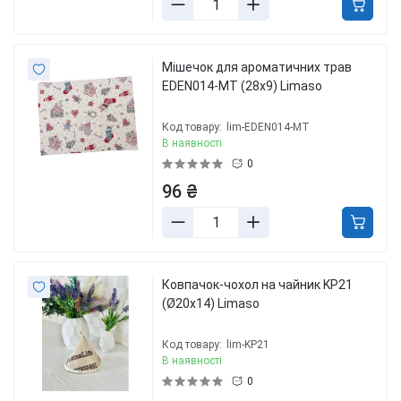
Мішечок для ароматичних трав
EDEN014-MT (28x9) Limaso
Код товару:
lim-EDEN014-MT
В наявності
0
96 ₴
Ковпачок-чохол на чайник KP21
(Ø20х14) Limaso
Код товару:
lim-KP21
В наявності
0