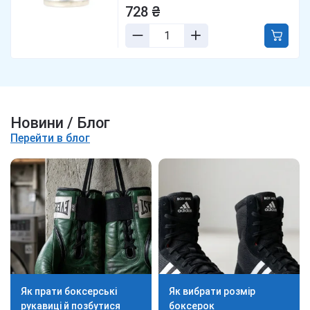
728 ₴
Новини / Блог
Перейти в блог
Як прати боксерські
Як вибрати розмір
рукавиці й позбутися
боксерок