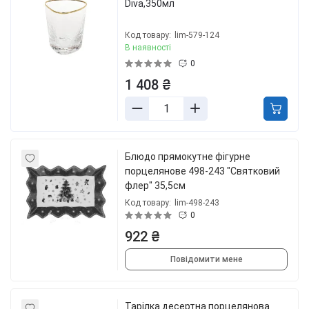
Diva,350мл
Код товару:
lim-579-124
В наявності
0
1 408 ₴
Блюдо прямокутне фігурне
порцелянове 498-243 "Святковий
флер" 35,5см
Код товару:
lim-498-243
0
922 ₴
Повідомити мене
Тарілка десертна порцелянова