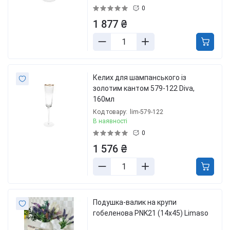
0
1 877 ₴
Келих для шампанського із
золотим кантом 579-122 Diva,
160мл
Код товару:
lim-579-122
В наявності
0
1 576 ₴
Подушка-валик на крупи
гобеленова PNK21 (14x45) Limaso