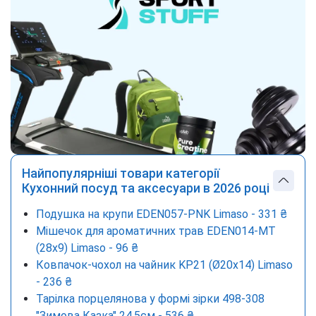
Найпопулярніші товари категорії
Кухонний посуд та аксесуари в 2026 році
Подушка на крупи EDEN057-PNK Limaso - 331 ₴
Мішечок для ароматичних трав EDEN014-MT
(28x9) Limaso - 96 ₴
Ковпачок-чохол на чайник KP21 (Ø20х14) Limaso
- 236 ₴
Тарілка порцелянова у формі зірки 498-308
"Зимова Казка" 24,5см - 536 ₴